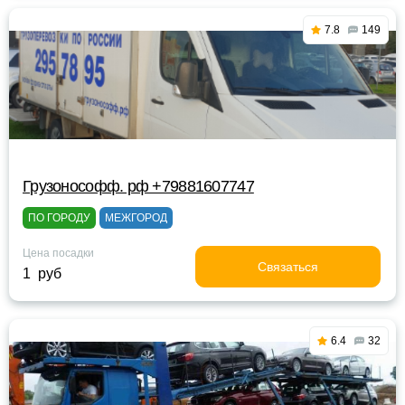
7.8
149
Грузонософф. рф +79881607747
ПО ГОРОДУ
МЕЖГОРОД
Цена посадки
Связаться
1 руб
6.4
32