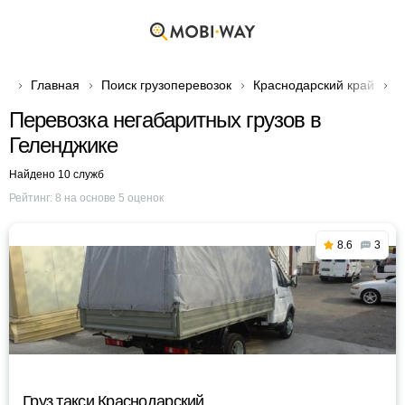
Главная
Поиск грузоперевозок
Краснодарский край
Г
Перевозка негабаритных грузов в
Геленджике
Найдено 10 служб
Рейтинг:
8
на основе
5
оценок
8.6
3
Груз такси Краснодарский