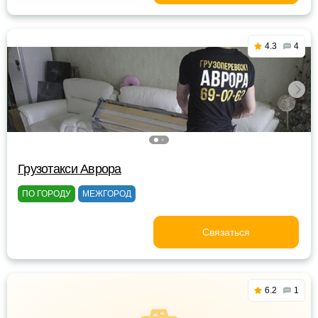
4.3
4
Грузотакси Аврора
ПО ГОРОДУ
МЕЖГОРОД
Связаться
6.2
1