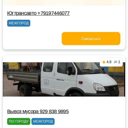
Югтрансавто +79197446077
МЕЖГОРОД
Связаться
4.9
1
Вывоз мусора 929 838 9895
ПО ГОРОДУ
МЕЖГОРОД