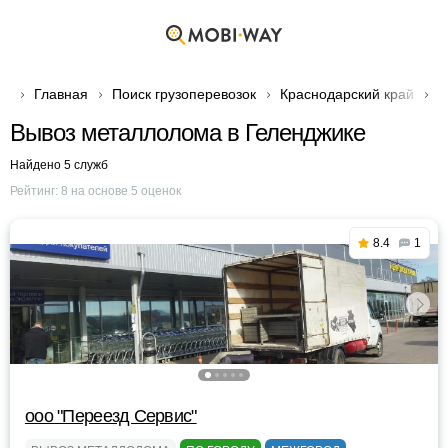
Главная
Поиск грузоперевозок
Краснодарский край
Г
Вывоз металлолома в Геленджике
Найдено 5 служб
Рейтинг:
8
на основе
5
оценок
8.4
1
ооо "Переезд Сервис"