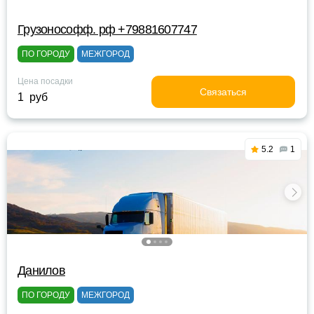
Грузонософф. рф +79881607747
ПО ГОРОДУ
МЕЖГОРОД
Цена посадки
Связаться
1 руб
5.2
1
Данилов
ПО ГОРОДУ
МЕЖГОРОД