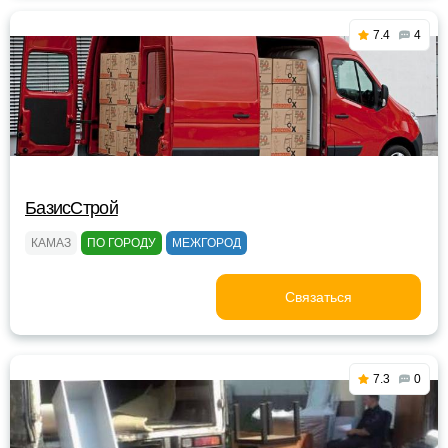
7.4
4
БазисСтрой
КАМАЗ
ПО ГОРОДУ
МЕЖГОРОД
Связаться
7.3
0