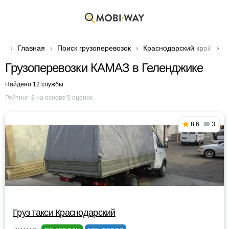
Главная
Поиск грузоперевозок
Краснодарский край
Г
Грузоперевозки КАМАЗ в Геленджике
Найдено 12 службы
Рейтинг:
8
на основе
5
оценок
8.6
3
Груз такси Краснодарский