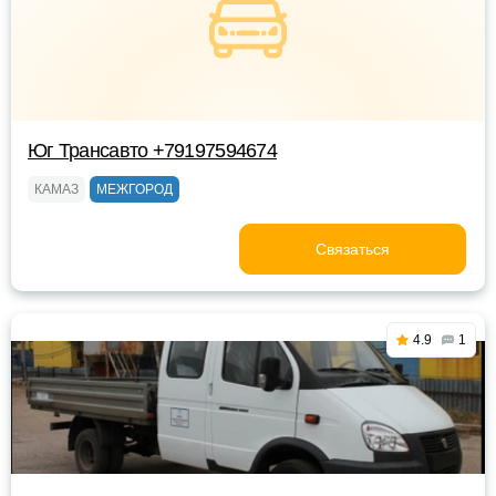
Юг Трансавто +79197594674
КАМАЗ
МЕЖГОРОД
Связаться
4.9
1