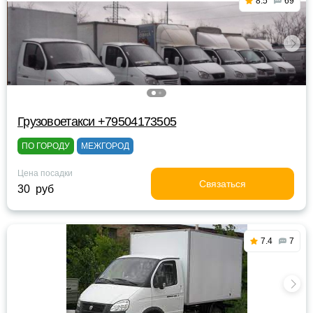
8.5
69
Грузовоетакси +79504173505
ПО ГОРОДУ
МЕЖГОРОД
Цена посадки
Связаться
30 руб
7.4
7