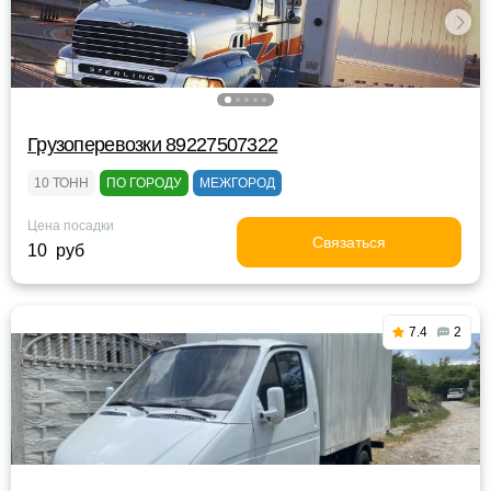
Грузоперевозки 89227507322
10 ТОНН
ПО ГОРОДУ
МЕЖГОРОД
Цена посадки
Связаться
10 руб
7.4
2