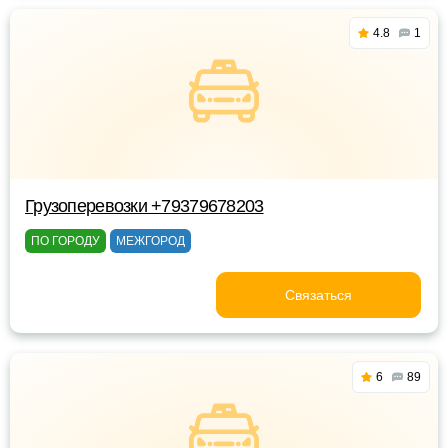
4.8
1
Грузоперевозки +79379678203
ПО ГОРОДУ
МЕЖГОРОД
Связаться
6
89