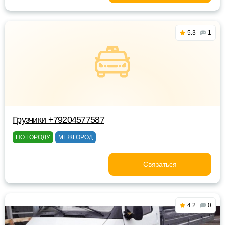
5.3
1
Грузчики +79204577587
ПО ГОРОДУ
МЕЖГОРОД
Связаться
4.2
0