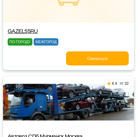
GAZEL55RU
ПО ГОРОДУ
МЕЖГОРОД
Связаться
6.4
32
Автовоз СПб Мурманск Москва