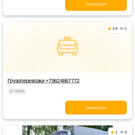
Связаться
3.9
1
Грузоперевозки +79624867772
10 ТОНН
Связаться
2
0