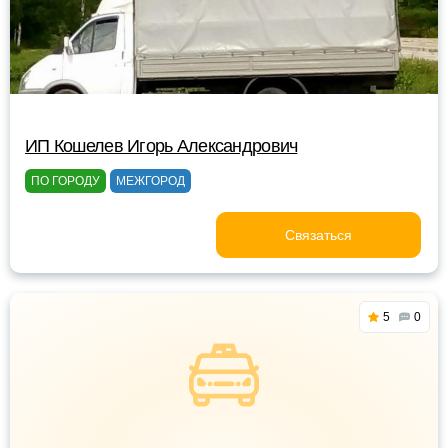
ИП Кошелев Игорь Александрович
ПО ГОРОДУ
МЕЖГОРОД
Связаться
5
0