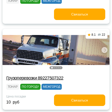
ТОНАР
ПО ГОРОДУ
МЕЖГОРОД
Связаться
8.1
22
Грузоперевозки 89227507322
ТОНАР
ПО ГОРОДУ
МЕЖГОРОД
Цена посадки
Связаться
10 руб