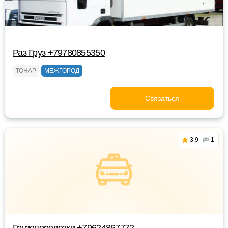
Раз Груз +79780855350
ТОНАР
МЕЖГОРОД
Связаться
3.9
1