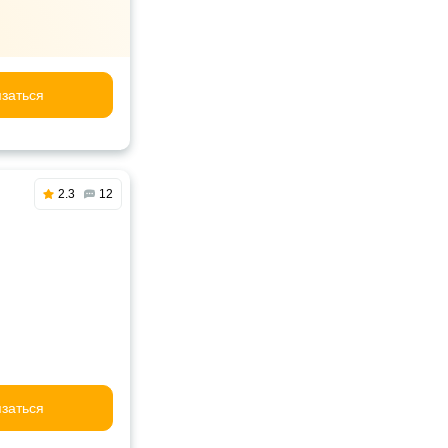
заться
2.3
12
заться