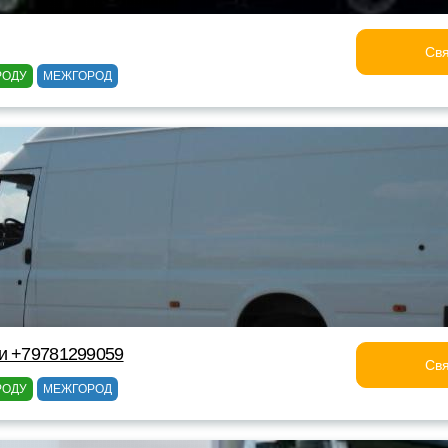
Свя
РОДУ
МЕЖГОРОД
и +79781299059
Свя
РОДУ
МЕЖГОРОД