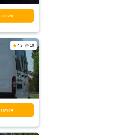
заться
4.3
10
заться