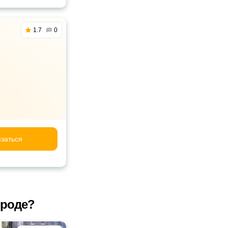
1.7
0
заться
ороде?