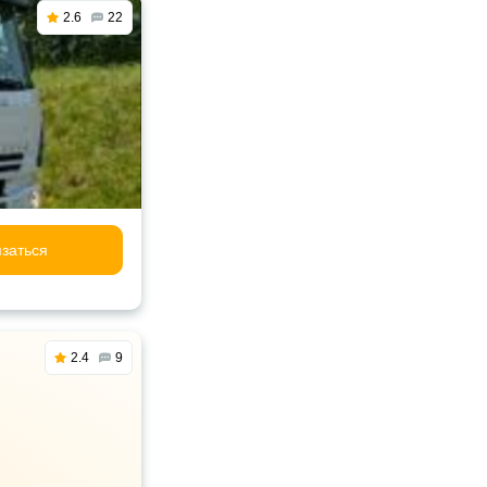
2.6
22
заться
2.4
9