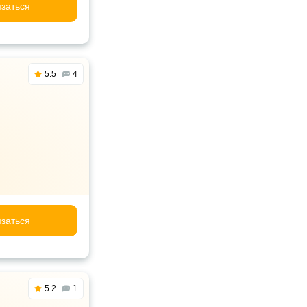
заться
5.5
4
заться
5.2
1