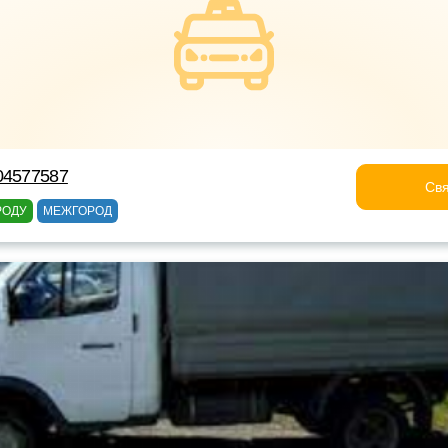
04577587
Свя
РОДУ
МЕЖГОРОД