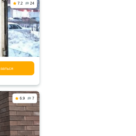
7.2
24
заться
6.9
7