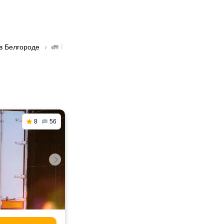
в Белгороде
🚛 Перевозка грузов до 1 тонны в Белгороде
8
56