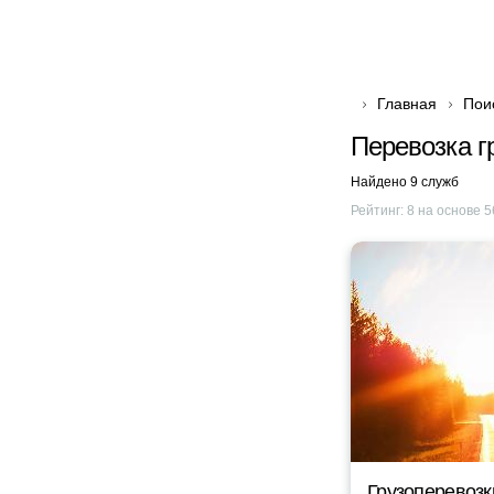
Главная
Пои
Перевозка г
Найдено 9 служб
Рейтинг:
8
на основе
5
Грузоперевозк