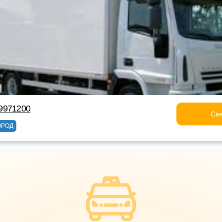
9971200
Свя
ОРОД