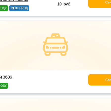
Свя
10 руб
РОДУ
МЕЖГОРОД
и 3636
Свя
РОДУ