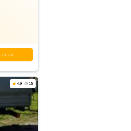
заться
4.9
15