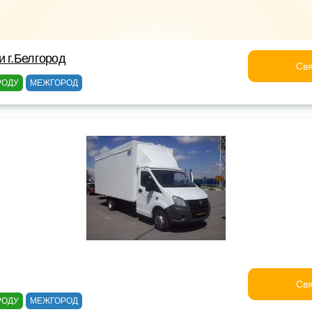
и г.Белгород
Свя
РОДУ
МЕЖГОРОД
Свя
РОДУ
МЕЖГОРОД