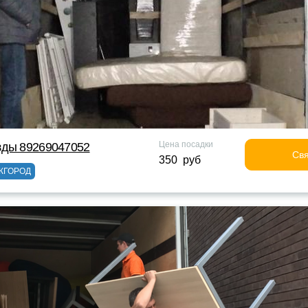
Цена посадки
зды 89269047052
Свя
350 руб
ЖГОРОД