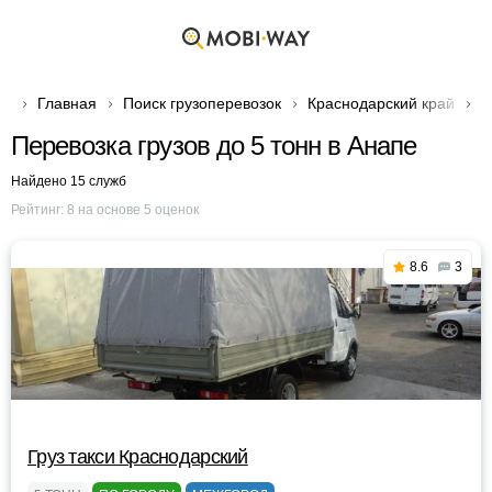
Главная
Поиск грузоперевозок
Краснодарский край
Г
Перевозка грузов до 5 тонн в Анапе
Найдено 15 служб
Рейтинг:
8
на основе
5
оценок
8.6
3
Груз такси Краснодарский