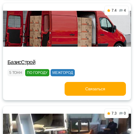
7.4
4
БазисСтрой
5 ТОНН
ПО ГОРОДУ
МЕЖГОРОД
Связаться
7.3
0