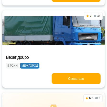
7
46
Везет добро
5 ТОНН
МЕЖГОРОД
Связаться
6.2
1