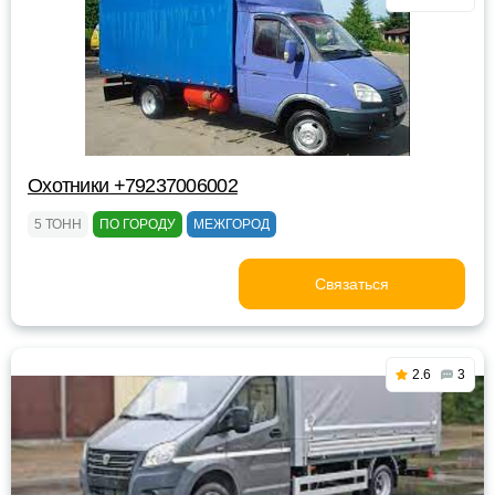
Охотники +79237006002
5 ТОНН
ПО ГОРОДУ
МЕЖГОРОД
Связаться
2.6
3