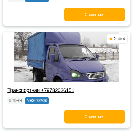
Связаться
2
4
Транспортная +79782026151
5 ТОНН
МЕЖГОРОД
Связаться