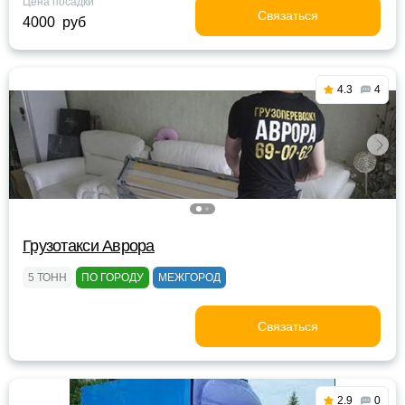
Цена посадки
Связаться
4000 руб
4.3
4
Грузотакси Аврора
5 ТОНН
ПО ГОРОДУ
МЕЖГОРОД
Связаться
2.9
0