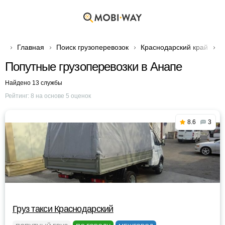
Главная
Поиск грузоперевозок
Краснодарский край
Г
Попутные грузоперевозки в Анапе
Найдено 13 службы
Рейтинг:
8
на основе
5
оценок
8.6
3
Груз такси Краснодарский