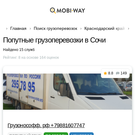
Главная
Поиск грузоперевозок
Краснодарский край
Г
Попутные грузоперевозки в Сочи
Найдено 15 служб
Рейтинг:
8
на основе
164
оценок
8.8
149
Грузонософф. рф +79881607747