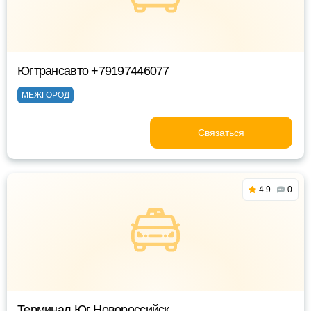
Югтрансавто +79197446077
МЕЖГОРОД
Связаться
4.9
0
Терминал Юг Новороссийск