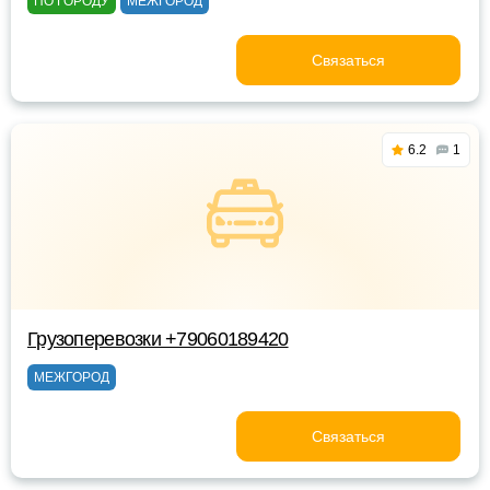
ПО ГОРОДУ
МЕЖГОРОД
Связаться
6.2
1
Грузоперевозки +79060189420
МЕЖГОРОД
Связаться