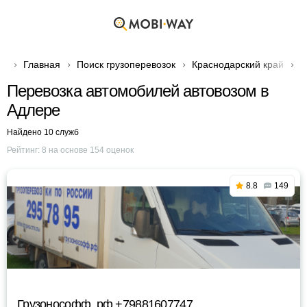
Главная
Поиск грузоперевозок
Краснодарский край
Г
Перевозка автомобилей автовозом в
Адлере
Найдено 10 служб
Рейтинг:
8
на основе
154
оценок
8.8
149
Грузонософф. рф +79881607747