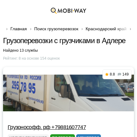
Главная
Поиск грузоперевозок
Краснодарский край
Г
Грузоперевозки с грузчиками в Адлере
Найдено 13 службы
Рейтинг:
8
на основе
154
оценок
8.8
149
Грузонософф. рф +79881607747