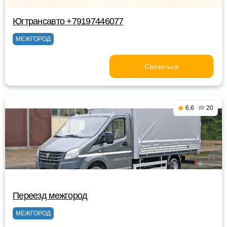
Югтрансавто +79197446077
МЕЖГОРОД
Связаться
6.6
20
Переезд межгород
МЕЖГОРОД