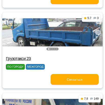
5.7
3
Грузотакси 23
ПО ГОРОДУ
МЕЖГОРОД
Связаться
7.8
149