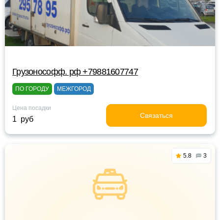
Грузонософф. рф +79881607747
ПО ГОРОДУ
МЕЖГОРОД
Цена посадки
Связаться
1 руб
5.8
3