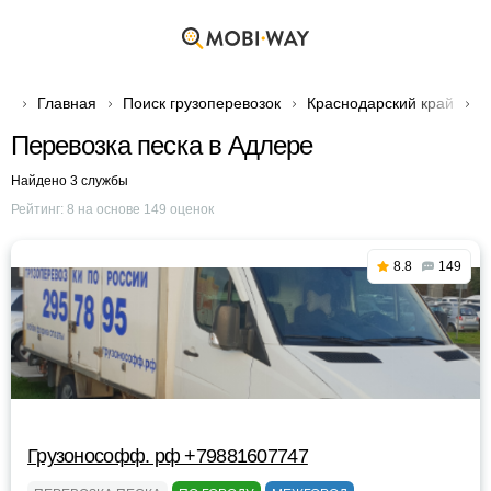
Главная
Поиск грузоперевозок
Краснодарский край
Г
Перевозка песка в Адлере
Найдено 3 службы
Рейтинг:
8
на основе
149
оценок
8.8
149
Грузонософф. рф +79881607747