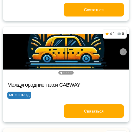
Связаться
4.1
0
Междугородние такси CABWAY
МЕЖГОРОД
Связаться