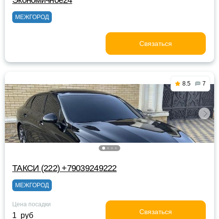
Экономичное24
МЕЖГОРОД
Связаться
8.5
7
ТАКСИ (222) +79039249222
МЕЖГОРОД
Цена посадки
Связаться
1 руб