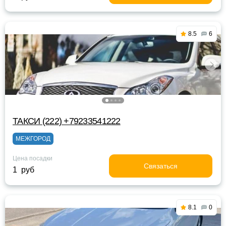
8.5
6
ТАКСИ (222) +79233541222
МЕЖГОРОД
Цена посадки
Связаться
1 руб
8.1
0