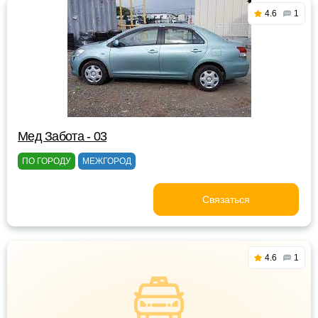
4.6
1
Мед Забота - 03
ПО ГОРОДУ
МЕЖГОРОД
Связаться
4.6
1