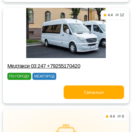
4.4
12
Медтакси 03 247 +79255170420
ПО ГОРОДУ
МЕЖГОРОД
Связаться
4.4
0