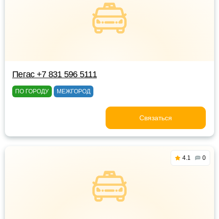
Пегас +7 831 596 5111
ПО ГОРОДУ
МЕЖГОРОД
Связаться
4.1
0