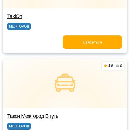
TaxiOn
МЕЖГОРОД
Связаться
4.8
0
Такси Межгород Впуть
МЕЖГОРОД