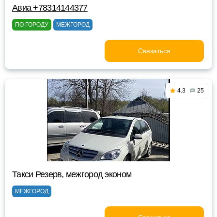
Авиа +78314144377
ПО ГОРОДУ
МЕЖГОРОД
Связаться
4.3
25
Такси Резерв, межгород эконом
МЕЖГОРОД