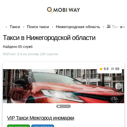
Такси
Поиск такси
Нижегородская область
🚕 Такси в
Такси в Нижегородской области
Найдено 65 служб
Рейтинг:
9.4
на основе
294
оценок
9.8
68
VIP Такси Межгород иномарки