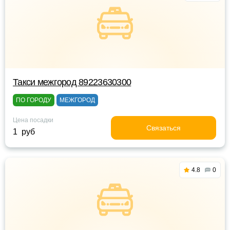
Такси межгород 89223630300
ПО ГОРОДУ
МЕЖГОРОД
Цена посадки
Связаться
1 руб
4.8
0