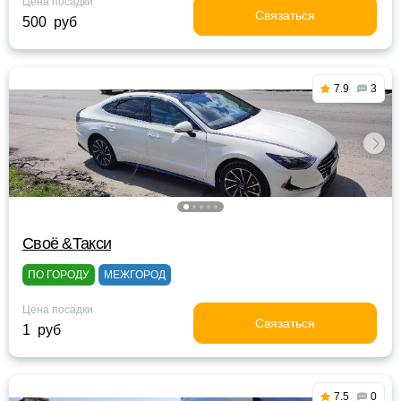
Цена посадки
Связаться
500 руб
7.9
3
Своё &Такси
ПО ГОРОДУ
МЕЖГОРОД
Цена посадки
Связаться
1 руб
7.5
0