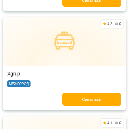
Связаться
4.2
0
Xgrup
МЕЖГОРОД
Связаться
4.1
0