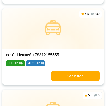
5.5
380
везёт Нижний +78312155555
ПО ГОРОДУ
МЕЖГОРОД
Связаться
5.5
0