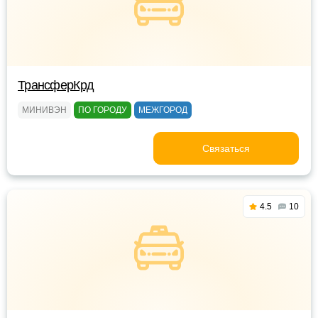
ТрансферКрд
МИНИВЭН
ПО ГОРОДУ
МЕЖГОРОД
Связаться
4.5
10