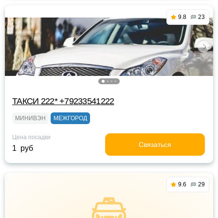
9.8
23
ТАКСИ 222* +79233541222
МИНИВЭН
МЕЖГОРОД
Цена посадки
Связаться
1 руб
9.6
29