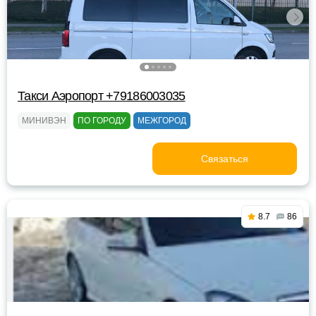
Такси Аэропорт +79186003035
МИНИВЭН
ПО ГОРОДУ
МЕЖГОРОД
Связаться
8.7
86