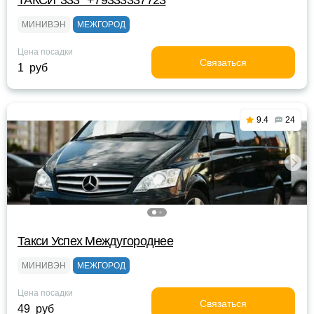
ТАКСИ*333* +79333337723
МИНИВЭН
МЕЖГОРОД
Цена посадки
Связаться
1 руб
9.4
24
Такси Успех Междугороднее
МИНИВЭН
МЕЖГОРОД
Цена посадки
Связаться
49 руб