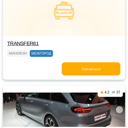
TRANSFER61
МИНИВЭН
МЕЖГОРОД
Связаться
4.2
37