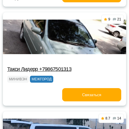
9
21
Такси Лидерр +79867501313
МИНИВЭН
МЕЖГОРОД
Связаться
8.7
14