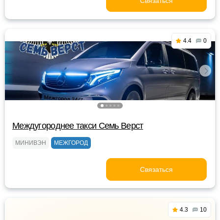
Связаться
4.4
0
Междугороднее такси Семь Верст
МИНИВЭН
МЕЖГОРОД
Связаться
4.3
10