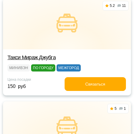
5.2
11
Такси Мираж Джубга
МИНИВЭН
ПО ГОРОДУ
МЕЖГОРОД
Цена посадки
Связаться
150 руб
5
1