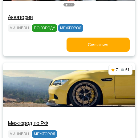
Акватория
МИНИВЭН
ПО ГОРОДУ
МЕЖГОРОД
Связаться
7
51
Mежгород по PФ
МИНИВЭН
МЕЖГОРОД