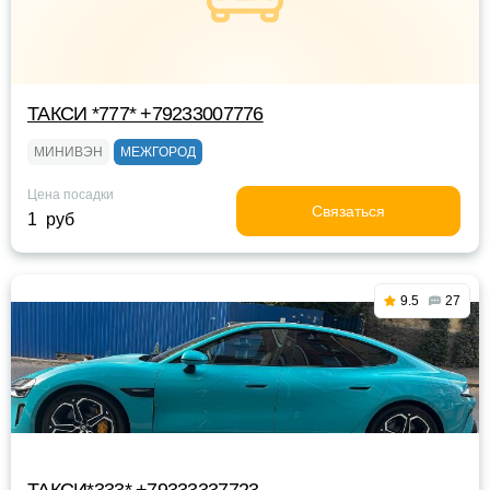
ТАКСИ *777* +79233007776
МИНИВЭН
МЕЖГОРОД
Цена посадки
Связаться
1 руб
9.5
27