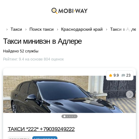
Такси
Поиск такси
Краснодарский край
Такси в Адле
Такси минивэн в Адлере
Найдено 52 службы
Рейтинг:
9.4
на основе
804
оценок
9.9
23
ТАКСИ *222* +79039249222