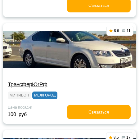
Связаться
8.6
11
ТрансферЮгРф
МИНИВЭН
МЕЖГОРОД
Цена посадки
Связаться
100 руб
8.5
17