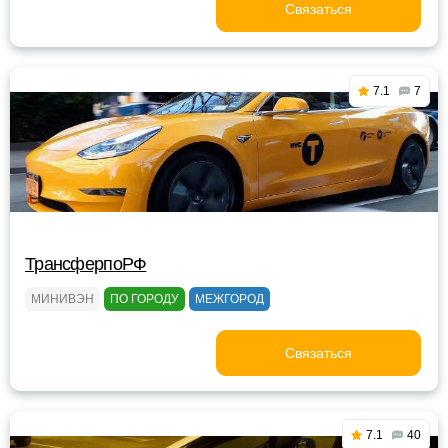
Связаться
7.1
7
ТрансферпоРФ
МИНИВЭН
ПО ГОРОДУ
МЕЖГОРОД
Связаться
7.1
40