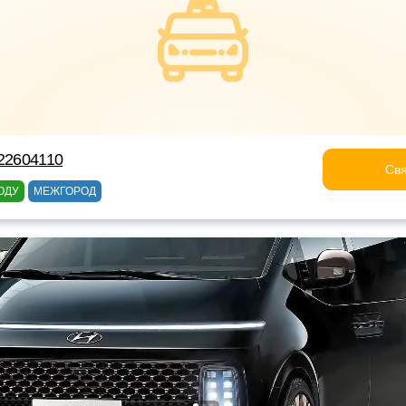
622604110
Свя
ОДУ
МЕЖГОРОД