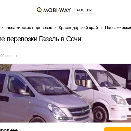
РОССИЯ
ск пассажирских перевозок
Краснодарский край
Пассажирские
е перевозки Газель в Сочи
е
90
оценок
ороднее