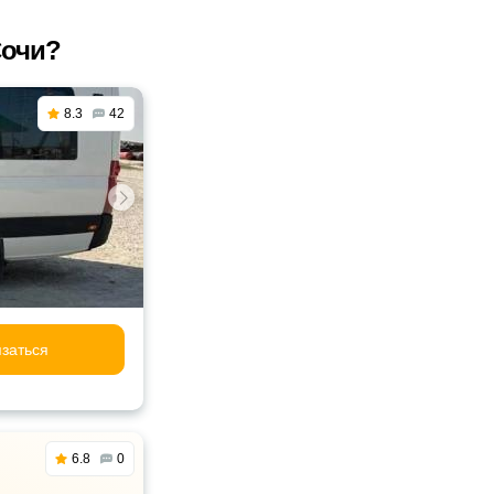
Сочи?
8.3
42
заться
6.8
0