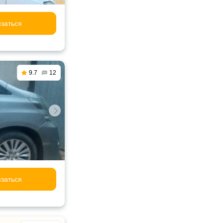
заться
9.7
12
заться