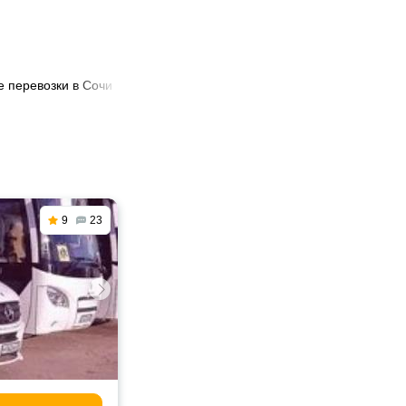
 перевозки в Сочи
🚐 Пассажирские перевозки Газель в Сочи
9
23