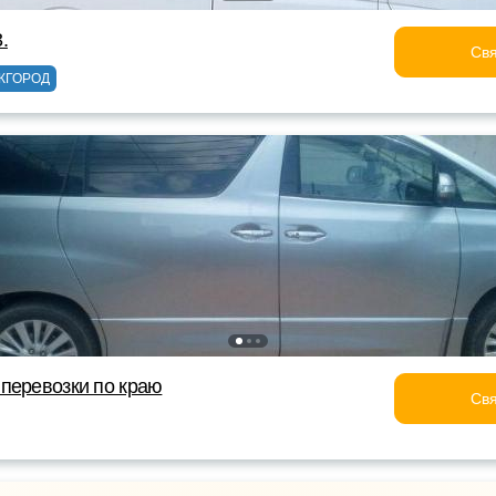
.
Свя
ЖГОРОД
перевозки по краю
Свя