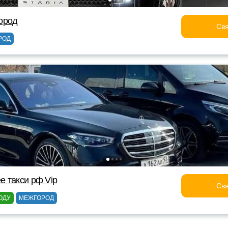
ород
Свя
РОД
 такси рф Vip
Свя
ОДУ
МЕЖГОРОД