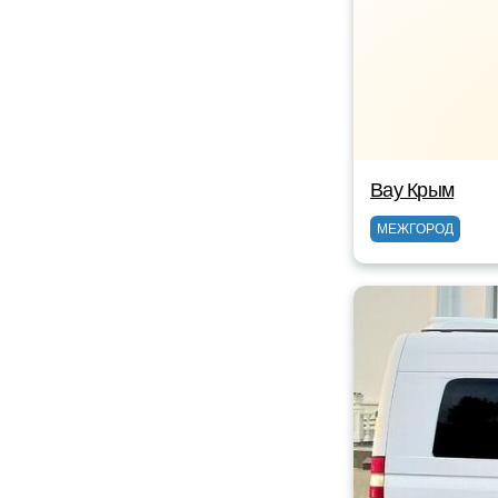
Вау Крым
МЕЖГОРОД