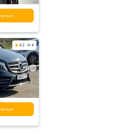
заться
4.2
4
заться