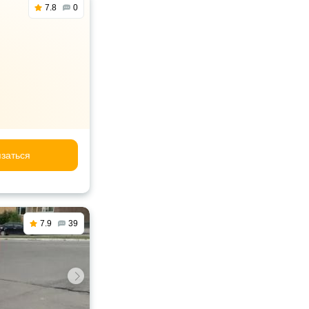
7.8
0
заться
7.9
39