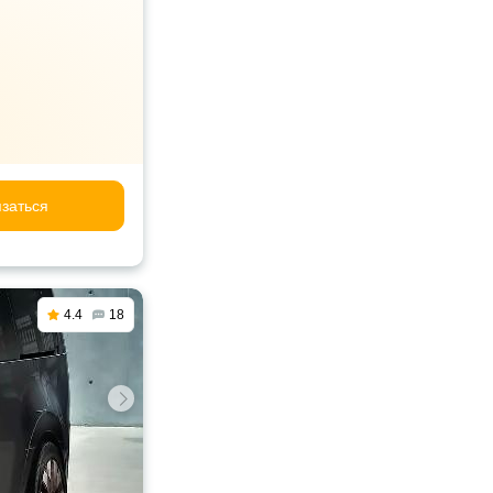
заться
4.4
18