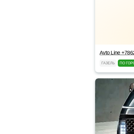
Аvto Line +78
ГАЗЕЛЬ
ПО ГОР