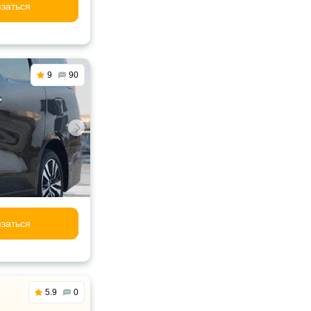
заться
9
90
заться
5.9
0