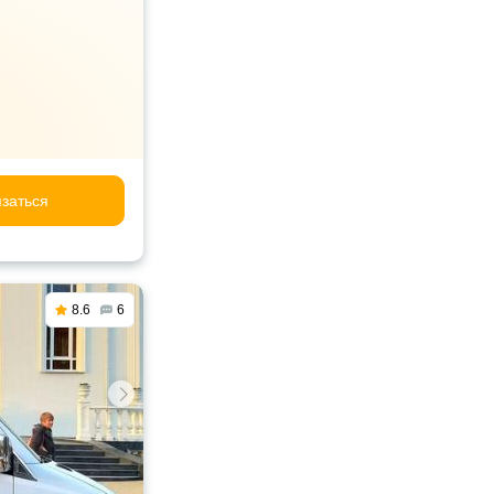
заться
8.6
6