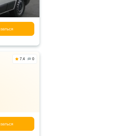
заться
7.4
0
заться