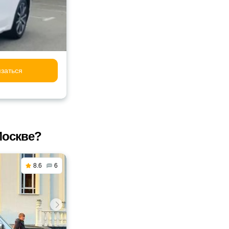
заться
Москве?
8.6
6