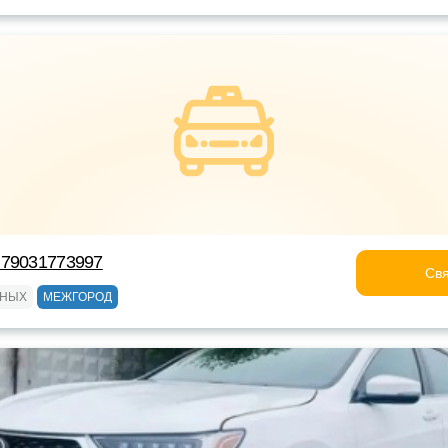
+79031773997
Свя
ЬНЫХ
МЕЖГОРОД