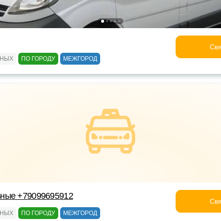
Свя
ЬНЫХ
ПО ГОРОДУ
МЕЖГОРОД
ные +79099695912
Свя
ЬНЫХ
ПО ГОРОДУ
МЕЖГОРОД