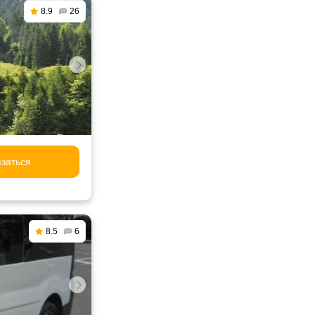
8.9
26
заться
8.5
6