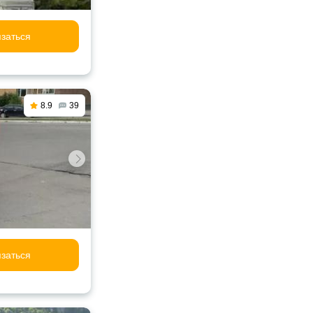
заться
8.9
39
заться