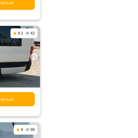
заться
9.3
42
заться
9
90