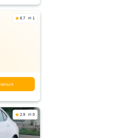
6.7
1
заться
2.9
0