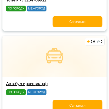
Тен-нк +79234709911
ПО ГОРОДУ
МЕЖГОРОД
Связаться
2.6
0
Автобуксировщик. рф
ПО ГОРОДУ
МЕЖГОРОД
Связаться