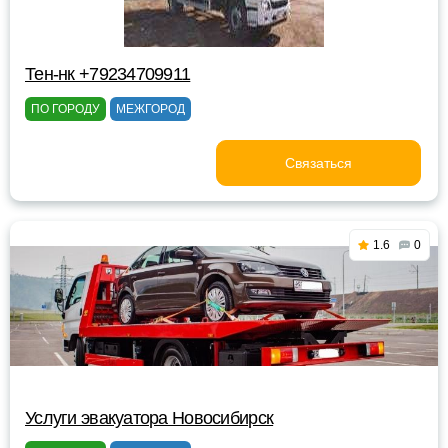
Тен-нк +79234709911
ПО ГОРОДУ
МЕЖГОРОД
Связаться
1.6
0
Услуги эвакуатора Новосибирск