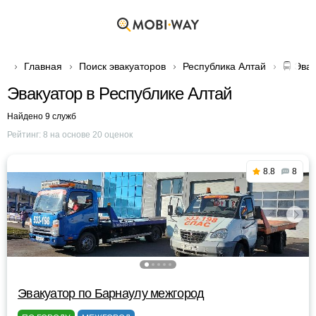
Главная
Поиск эвакуаторов
Республика Алтай
🚍 Эва
Эвакуатор в Республике Алтай
Найдено 9 служб
Рейтинг:
8
на основе
20
оценок
8.8
8
Эвакуатор по Барнаулу межгород