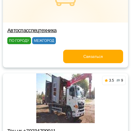
Автоспасспецтехника
ПО ГОРОДУ
МЕЖГОРОД
Связаться
3.5
9