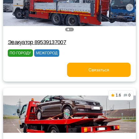
Эвакуатор 89539137007
ПО ГОРОДУ
МЕЖГОРОД
Связаться
1.6
0