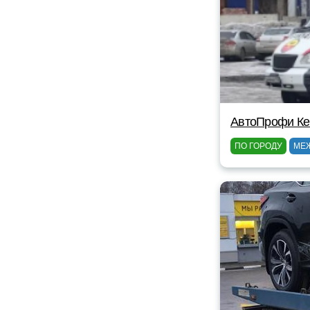
АвтоПрофи Ке
ПО ГОРОДУ
МЕ