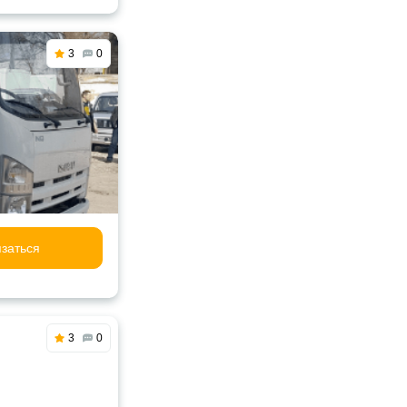
3
0
заться
3
0