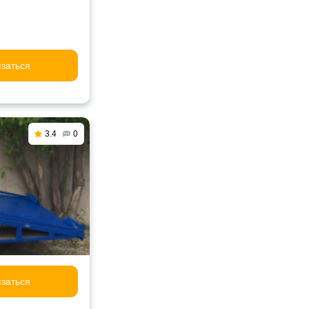
заться
3.4
0
заться