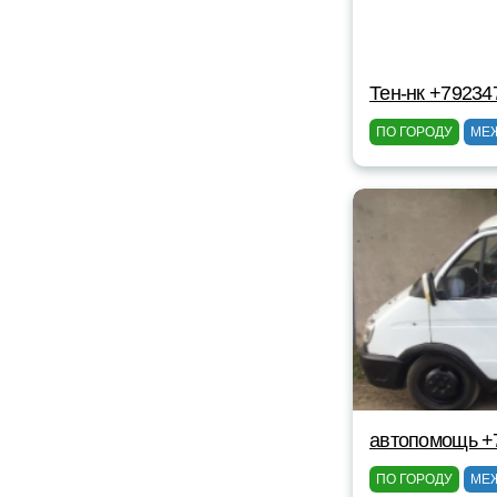
Тен-нк +79234
ПО ГОРОДУ
МЕ
автопомощь +
ПО ГОРОДУ
МЕ