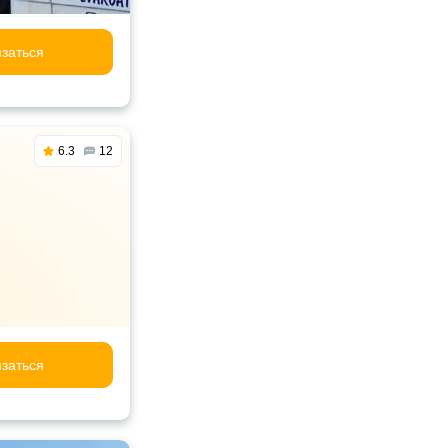
заться
6.3
12
заться