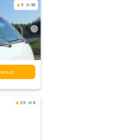
5
38
заться
3.5
9