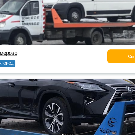
мерово
Свя
ЖГОРОД