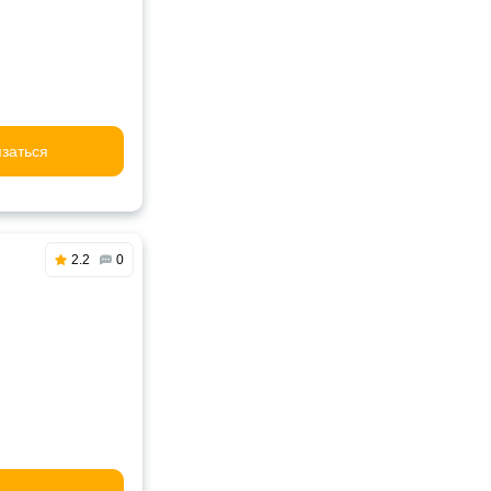
заться
2.2
0