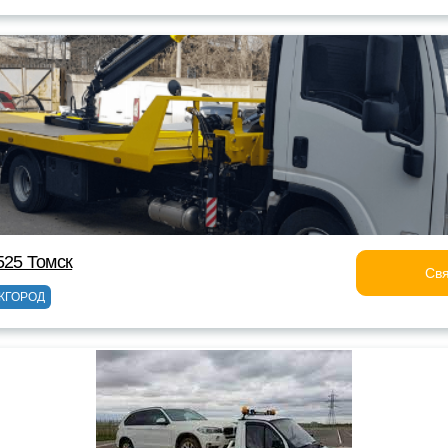
525 Томск
Свя
ЖГОРОД