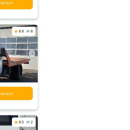
заться
8.8
8
заться
8.5
2