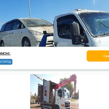
омске.
Свя
ЖГОРОД