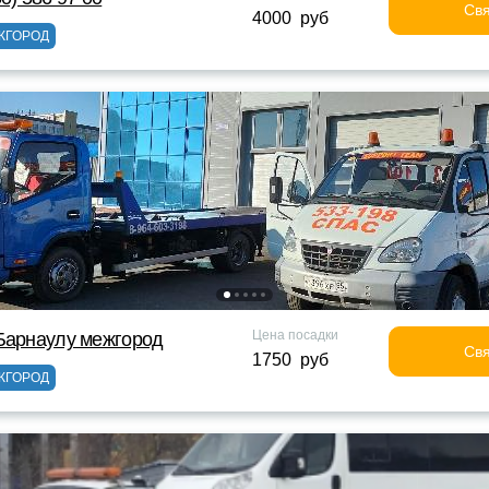
Свя
4000 руб
ЖГОРОД
Цена посадки
Барнаулу межгород
Свя
1750 руб
ЖГОРОД