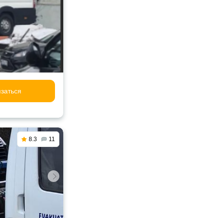
заться
8.3
11