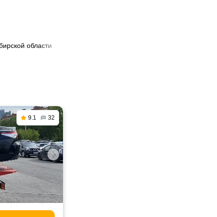
ибирской области
9.1
32