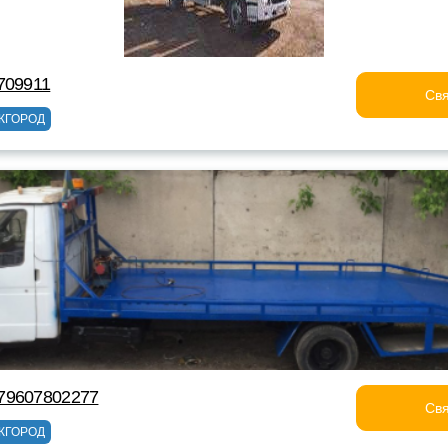
709911
Свя
ЖГОРОД
79607802277
Свя
ЖГОРОД