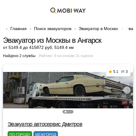
Главная
Поиск эвакуаторов
Эвакуатор в Москве
Эвак
Эвакуатор из Москвы в Ангарск
от 5149.4 до 415872 руб
,
5149.4 км
Найдено 2 службы
Рейтинг:
8
на основе
31
оценок
5.1
3
Эвакуатор автосервис Дмитров
ПО ГОРОДУ
МЕЖГОРОД