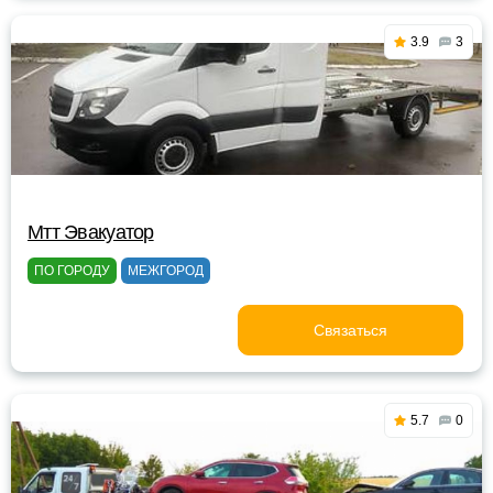
3.9
3
Мтт Эвакуатор
ПО ГОРОДУ
МЕЖГОРОД
Связаться
5.7
0