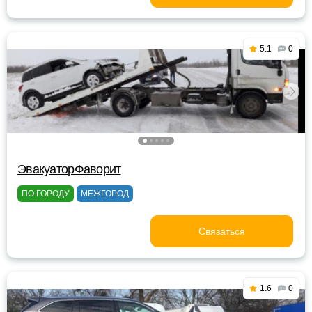
5.1
0
ЭвакуаторФаворит
ПО ГОРОДУ
МЕЖГОРОД
Связаться
1.6
0