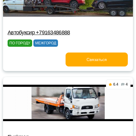
Автобуксир +79163486888
ПО ГОРОДУ
МЕЖГОРОД
Связаться
6.4
4