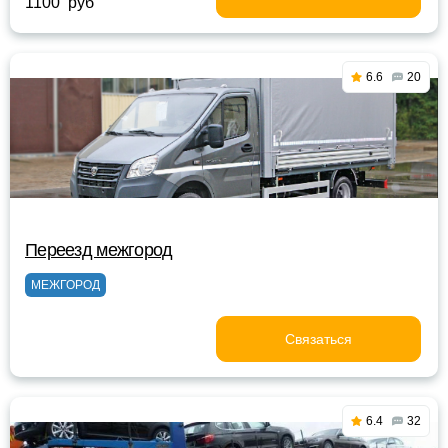
1100 руб
6.6
20
Переезд межгород
МЕЖГОРОД
Связаться
6.4
32