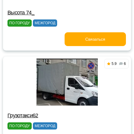
Высота 74_
ПО ГОРОДУ
МЕЖГОРОД
Связаться
5.9
6
Грузотакси62
ПО ГОРОДУ
МЕЖГОРОД