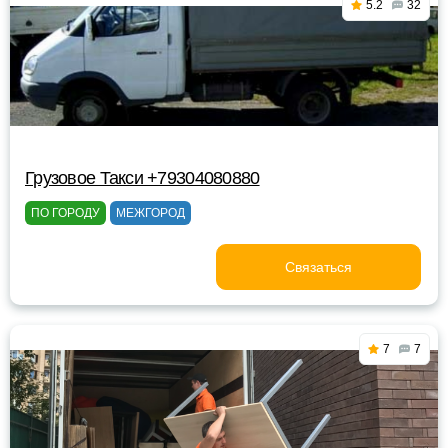
5.2
32
Грузовое Такси +79304080880
ПО ГОРОДУ
МЕЖГОРОД
Связаться
7
7