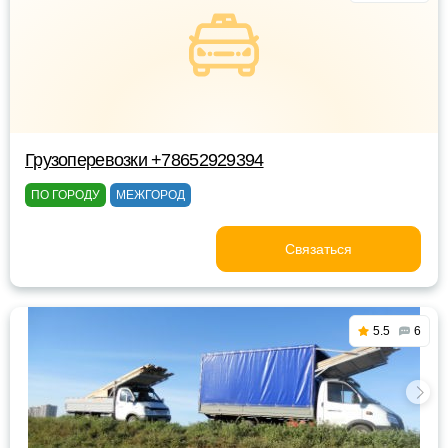
Грузоперевозки +78652929394
ПО ГОРОДУ
МЕЖГОРОД
Связаться
5.5
6