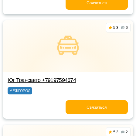
Связаться
5.3
6
Юг Трансавто +79197594674
МЕЖГОРОД
Связаться
5.3
2