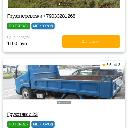
Грузоперевозки +79033281268
ПО ГОРОДУ
МЕЖГОРОД
Цена посадки
Связаться
1100 руб
5.5
3
Грузотакси 23
ПО ГОРОДУ
МЕЖГОРОД