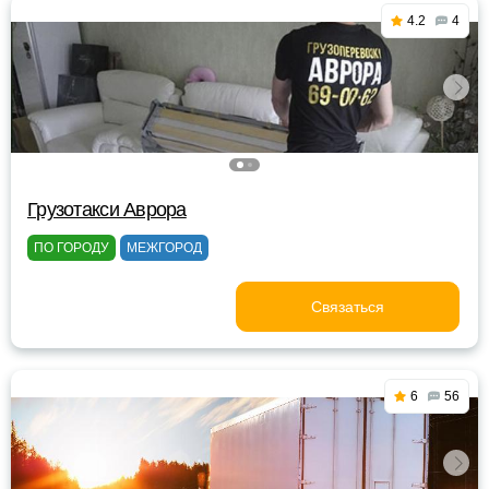
4.2
4
Грузотакси Аврора
ПО ГОРОДУ
МЕЖГОРОД
Связаться
6
56