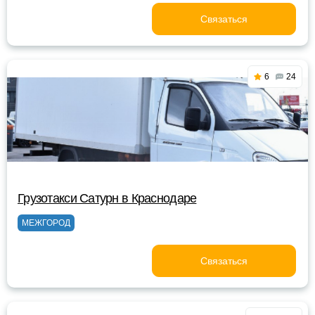
Связаться
6
24
Грузотакси Сатурн в Краснодаре
МЕЖГОРОД
Связаться