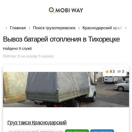
Главная
Поиск грузоперевозок
Краснодарский край
Г
Вывоз батарей отопления в Тихорецке
Найдено 9 служб
Рейтинг:
8
на основе
5
оценок
8.5
3
Груз такси Краснодарский