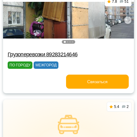
7.8
51
Грузоперевозки 89283214646
ПО ГОРОДУ
МЕЖГОРОД
Связаться
5.4
2