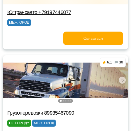
Югтрансавто +79197446077
МЕЖГОРОД
Связаться
6.1
30
Грузоперевозки 89935467090
ПО ГОРОДУ
МЕЖГОРОД