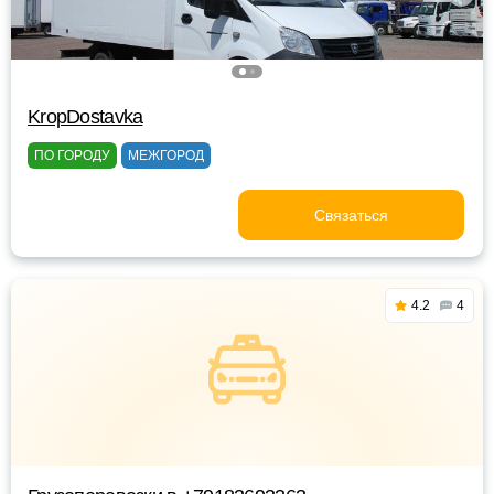
KropDostavka
ПО ГОРОДУ
МЕЖГОРОД
Связаться
4.2
4