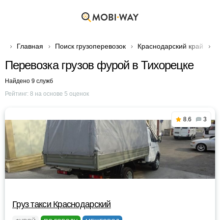
Главная
Поиск грузоперевозок
Краснодарский край
Г
Перевозка грузов фурой в Тихорецке
Найдено 9 служб
Рейтинг:
8
на основе
5
оценок
8.6
3
Груз такси Краснодарский