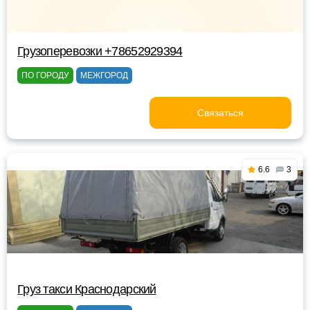
Грузоперевозки +78652929394
ПО ГОРОДУ
МЕЖГОРОД
Связаться
6.6
3
Груз такси Краснодарский