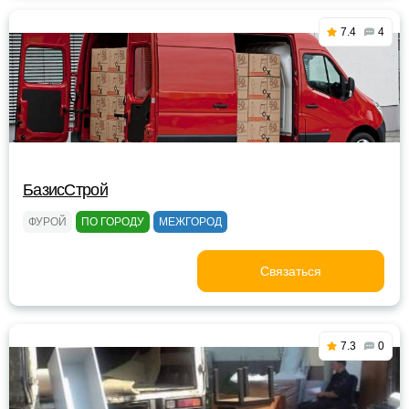
7.4
4
БазисСтрой
ФУРОЙ
ПО ГОРОДУ
МЕЖГОРОД
Связаться
7.3
0