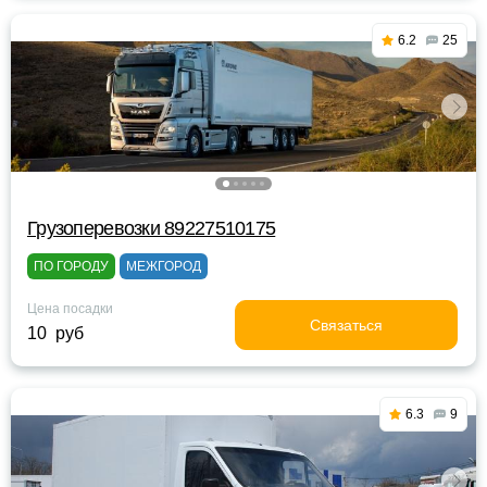
6.2
25
Грузоперевозки 89227510175
ПО ГОРОДУ
МЕЖГОРОД
Цена посадки
Связаться
10 руб
6.3
9