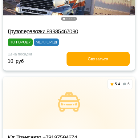
Грузоперевозки 89935467090
ПО ГОРОДУ
МЕЖГОРОД
Цена посадки
Связаться
10 руб
5.4
6
Юг Трансавто +79197594674