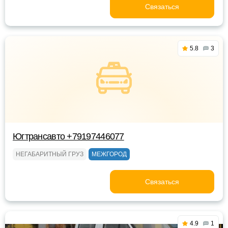
Связаться
5.8
3
Югтрансавто +79197446077
НЕГАБАРИТНЫЙ ГРУЗ
МЕЖГОРОД
Связаться
4.9
1