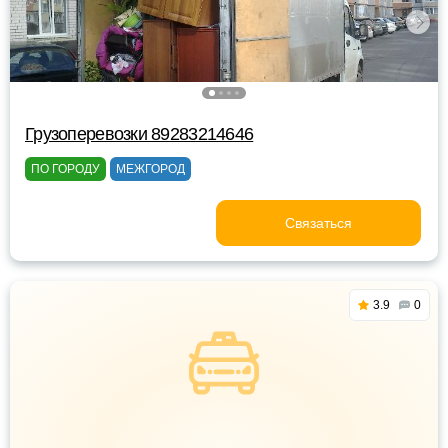
Грузоперевозки 89283214646
ПО ГОРОДУ
МЕЖГОРОД
Связаться
3.9
0