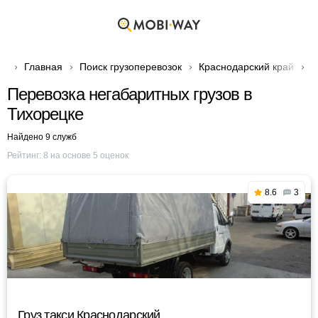
Главная
Поиск грузоперевозок
Краснодарский край
Г
Перевозка негабаритных грузов в
Тихорецке
Найдено 9 служб
Рейтинг:
8
на основе
5
оценок
8.6
3
Груз такси Краснодарский