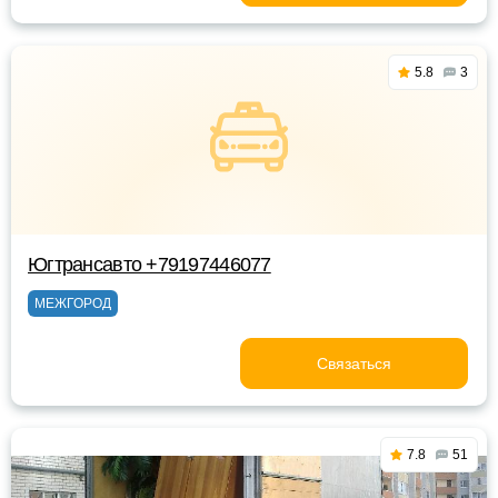
5.8
3
Югтрансавто +79197446077
МЕЖГОРОД
Связаться
7.8
51