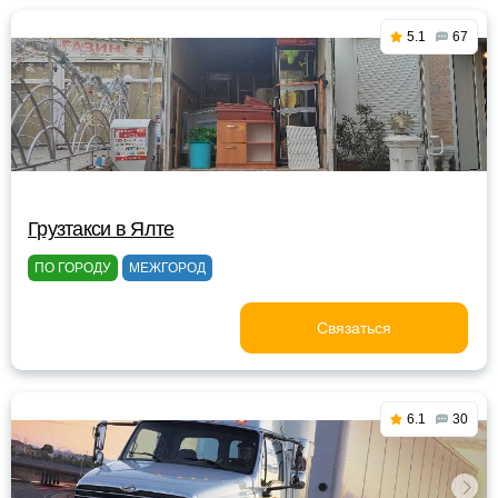
5.1
67
Грузтакси в Ялте
ПО ГОРОДУ
МЕЖГОРОД
Связаться
6.1
30