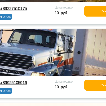
Цена посадки
и 89227510175
Свя
10 руб
ЖГОРОД
Цена посадки
и 89925105916
Свя
10 руб
ЖГОРОД