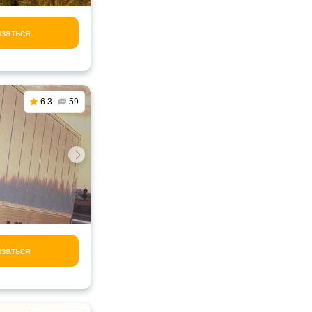
заться
6.3
59
заться