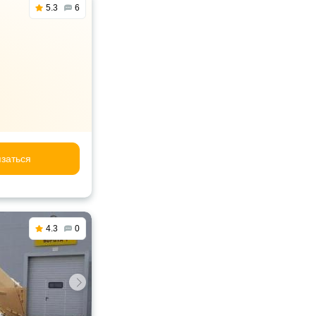
5.3
6
заться
4.3
0