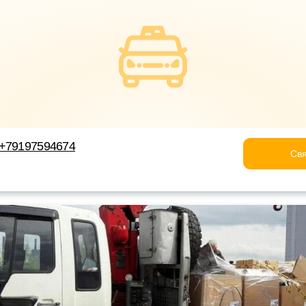
 +79197594674
Свя