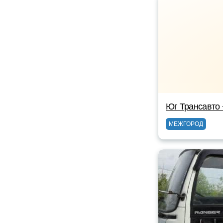
Юг Трансавто
МЕЖГОРОД