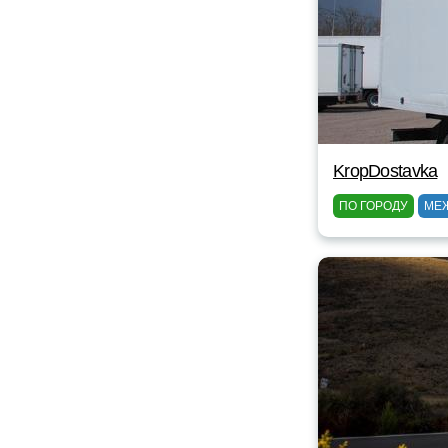
KropDostavka
ПО ГОРОДУ
МЕ