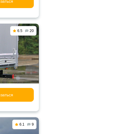
заться
6.5
20
заться
6.1
9