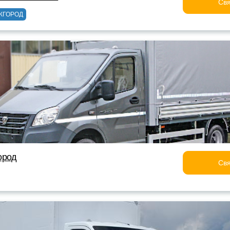
Свя
ЖГОРОД
ород
Свя