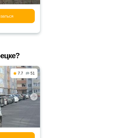
заться
рецке?
7.7
51