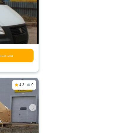
заться
4.3
0