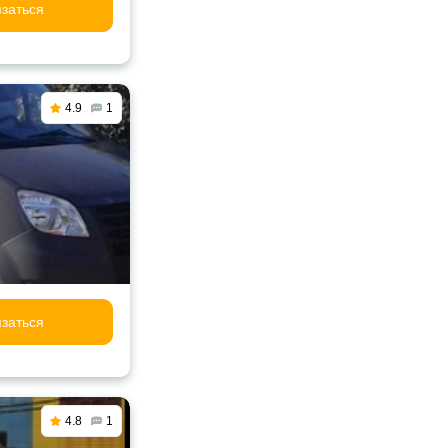
заться
4.9
1
заться
4.8
1