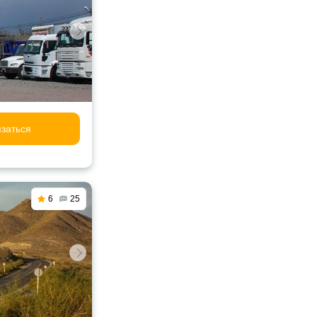
заться
6
25