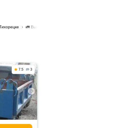
 Тихорецке
🚛 Вывоз металлолома в Тихорецке
7.5
3