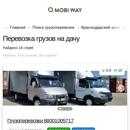
Главная
Поиск грузоперевозок
Краснодарский край
Г
Перевозка грузов на дачу
Найдено 18 служб
Рейтинг:
8
на основе
164
оценок
8.9
10
Грузоперевозки 88001005717