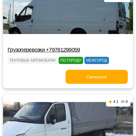
Грузоперевозки +79781299059
ТЕНТОВЫЕ АВТОМОБИЛИ
ПО ГОРОДУ
МЕЖГОРОД
Связаться
4.1
0