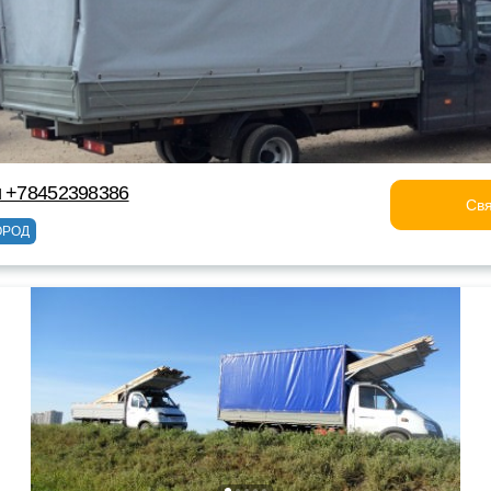
и +78452398386
Свя
ОРОД