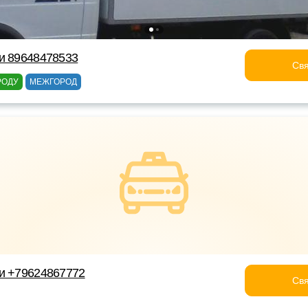
и 89648478533
Свя
РОДУ
МЕЖГОРОД
и +79624867772
Свя