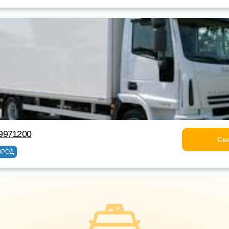
9971200
Свя
ОРОД