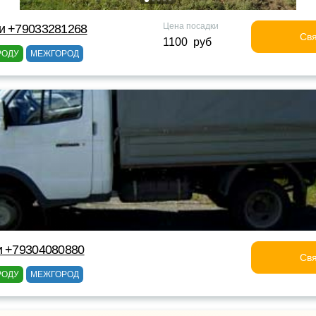
Цена посадки
и +79033281268
Свя
1100 руб
РОДУ
МЕЖГОРОД
и +79304080880
Свя
РОДУ
МЕЖГОРОД