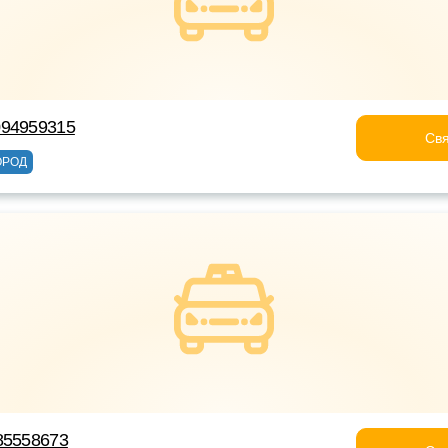
094959315
Свя
ОРОД
85558673