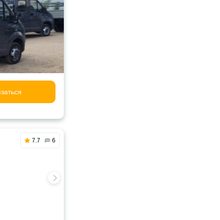
заться
7.7
6