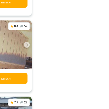
заться
8.4
59
заться
7.7
22