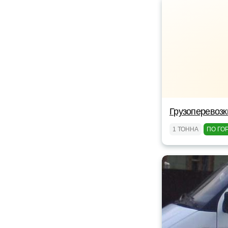
Грузоперевозк
1 ТОННА
ПО ГО