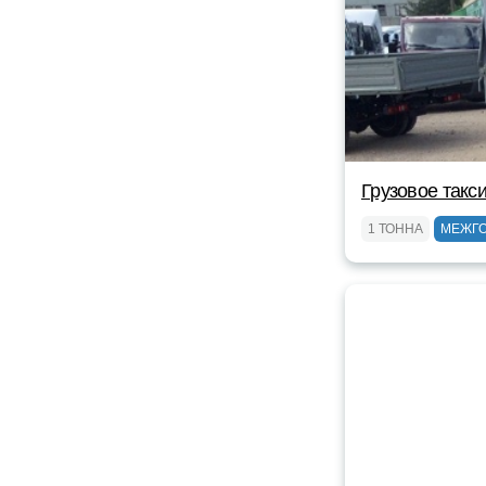
Грузовое такс
1 ТОННА
МЕЖГ