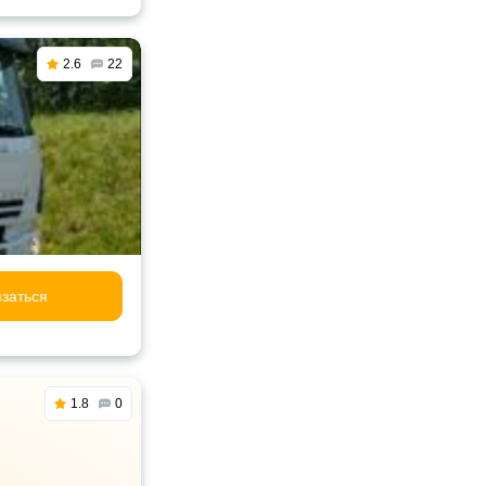
2.6
22
заться
1.8
0