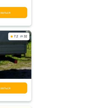
заться
7.2
32
заться