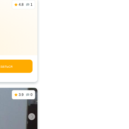
4.8
1
заться
3.9
0