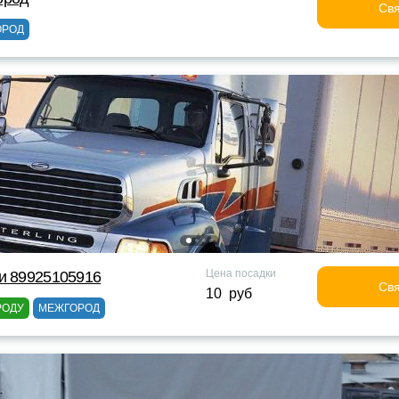
Свя
ОРОД
Цена посадки
и 89925105916
Свя
10 руб
РОДУ
МЕЖГОРОД