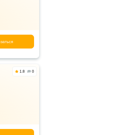
заться
1.8
0