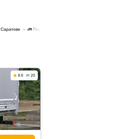
 Саратове
🚛 Перевозка грузов до 1 тонны в Саратове
8.6
20