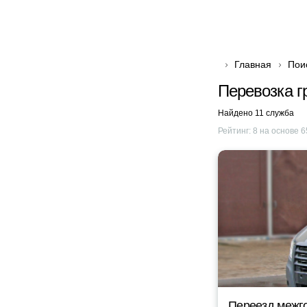
Главная
Пои
Перевозка г
Найдено 11 служба
Рейтинг:
8
на основе
6
Переезд межг