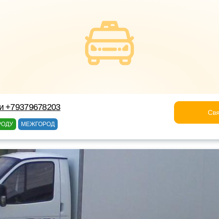
и +79379678203
Свя
РОДУ
МЕЖГОРОД