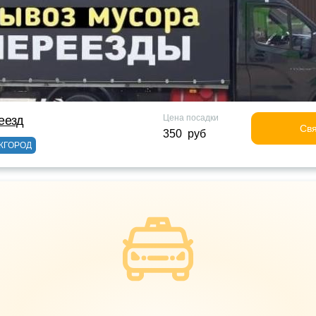
Цена посадки
еезд
Свя
350 руб
ЖГОРОД