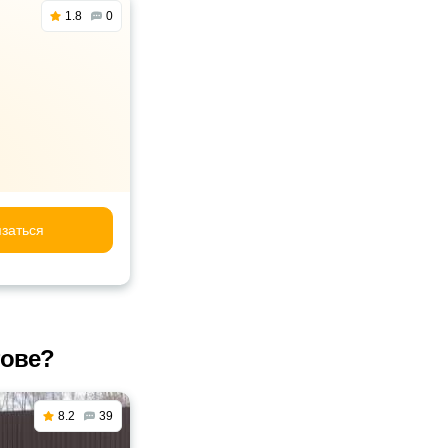
1.8
0
заться
тове?
8.2
39