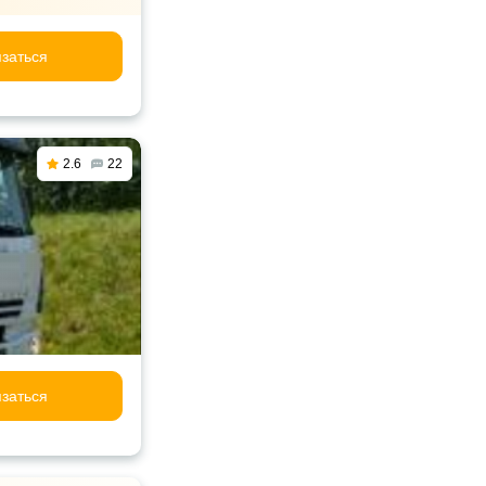
заться
2.6
22
заться