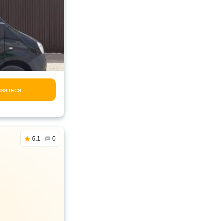
заться
6.1
0