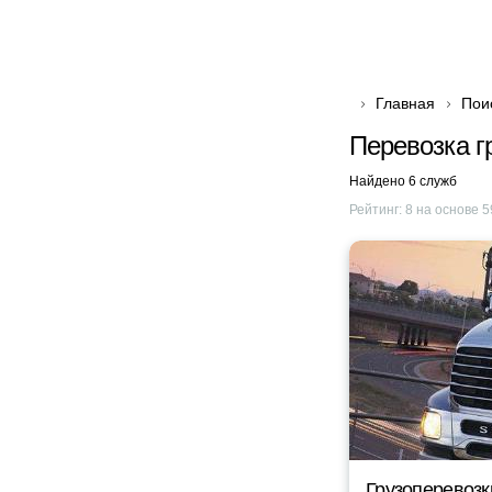
Главная
Пои
Перевозка г
Найдено 6 служб
Рейтинг:
8
на основе
5
Грузоперевозк