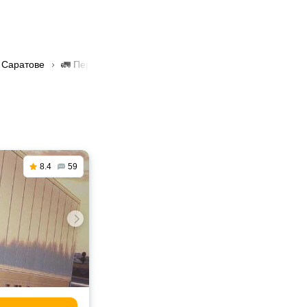
 Саратове
🚛 Перевозка грузов самосвалами в Саратове
8.4
59