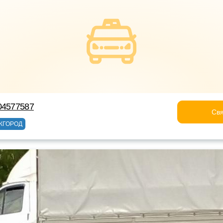
04577587
Свя
ЖГОРОД