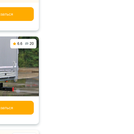
заться
6.6
20
заться