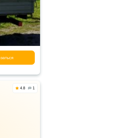
заться
4.8
1