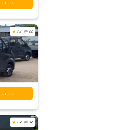
заться
7.7
22
заться
7.2
32