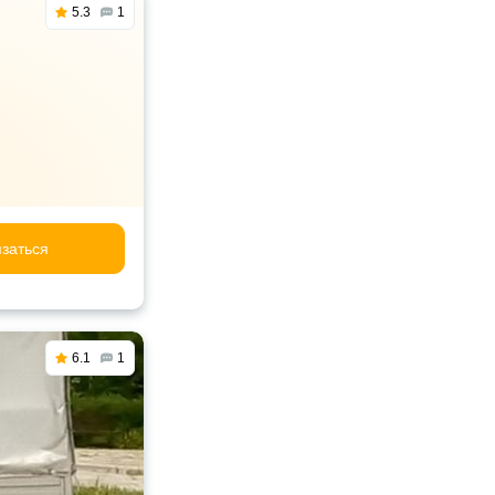
5.3
1
заться
6.1
1