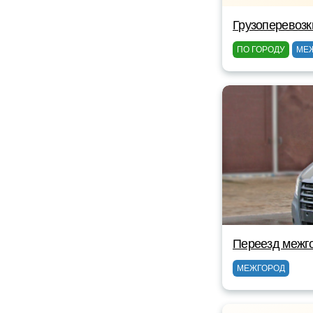
Грузоперевозк
ПО ГОРОДУ
МЕ
Переезд межг
МЕЖГОРОД