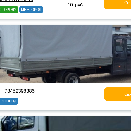
Свя
10 руб
О ГОРОДУ
МЕЖГОРОД
и +78452398386
Свя
ЕЖГОРОД