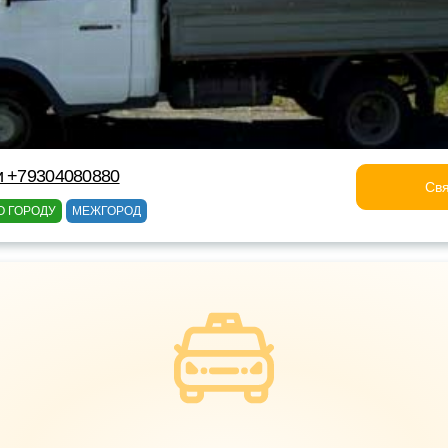
и +79304080880
Свя
О ГОРОДУ
МЕЖГОРОД