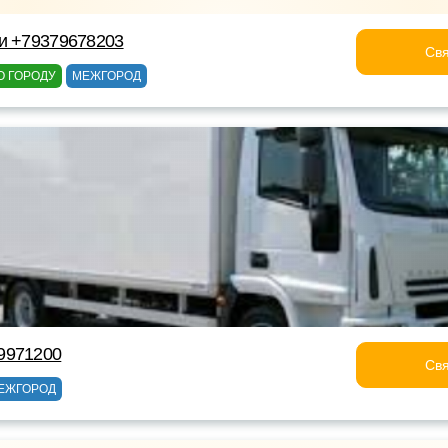
и +79379678203
Свя
О ГОРОДУ
МЕЖГОРОД
9971200
Свя
ЕЖГОРОД