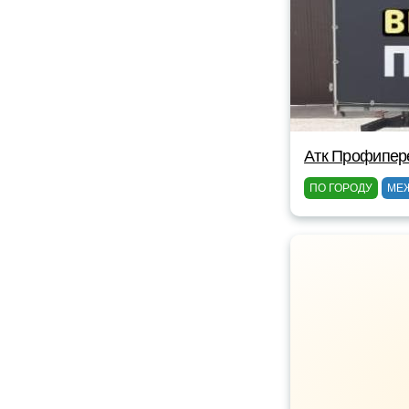
Атк Профипер
ПО ГОРОДУ
МЕ