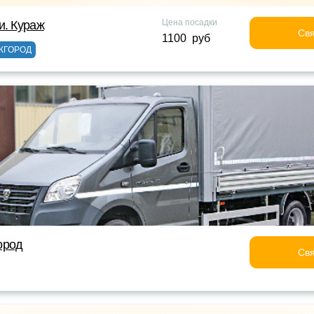
Цена посадки
и. Кураж
Свя
1100 руб
ЖГОРОД
ород
Свя