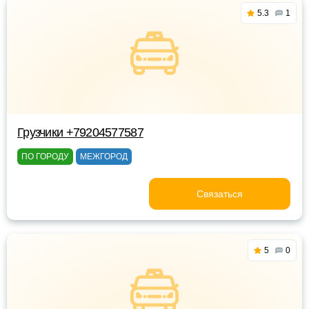
5.3
1
Грузчики +79204577587
ПО ГОРОДУ
МЕЖГОРОД
Связаться
5
0