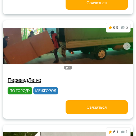
Связаться
6.9
5
ПереездЛегко
ПО ГОРОДУ
МЕЖГОРОД
Связаться
6.1
1