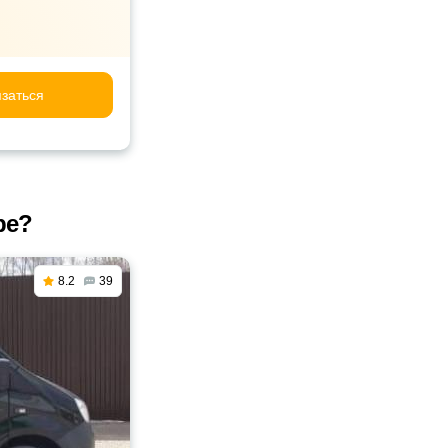
заться
ре?
8.2
39