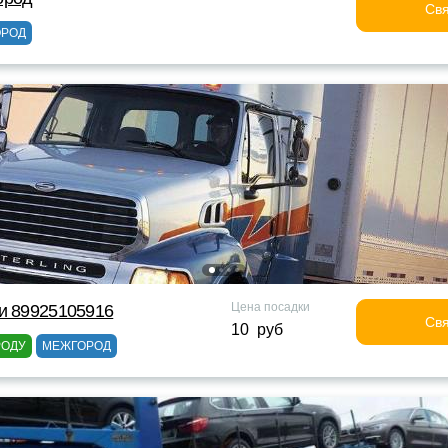
Свя
ОРОД
Цена посадки
и 89925105916
Свя
10 руб
РОДУ
МЕЖГОРОД