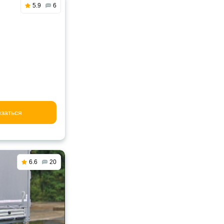
5.9
6
заться
6.6
20