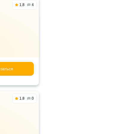
1.8
4
заться
1.8
0