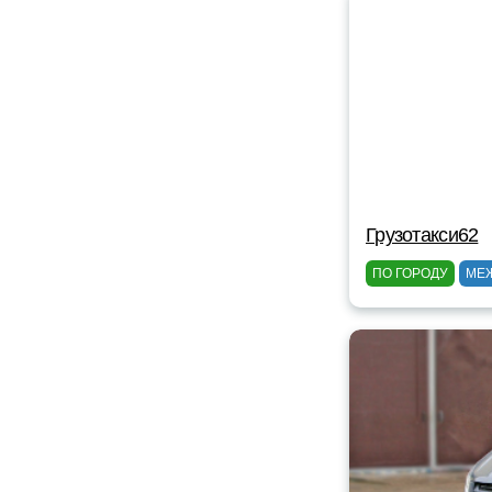
Грузотакси62
ПО ГОРОДУ
МЕ