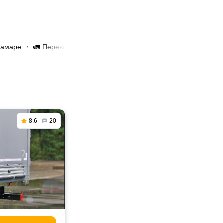
Самаре
🚛 Перевозка грузов до 20 тонн в Самаре
8.6
20