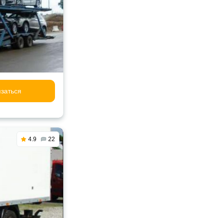
заться
4.9
22