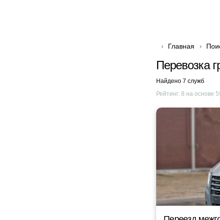
Главная
Пои
Перевозка г
Найдено 7 служб
Рейтинг:
8
на основе
5
Переезд межг