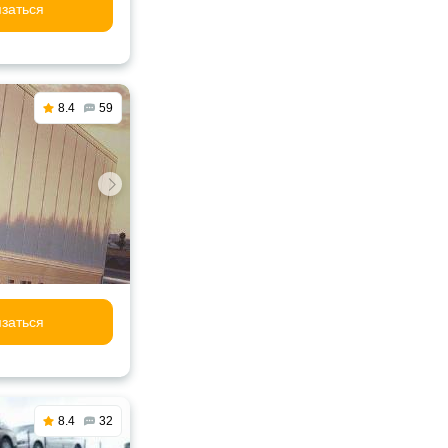
заться
8.4
59
заться
8.4
32