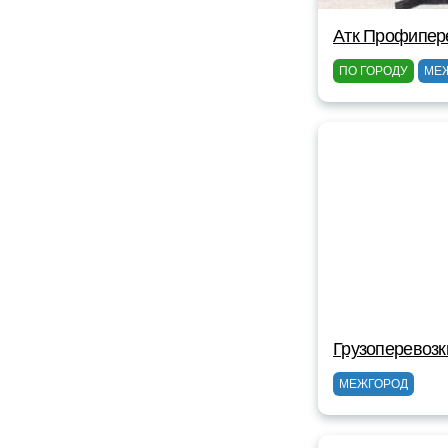
Атк Профипер
ПО ГОРОДУ
МЕ
Грузоперевозк
МЕЖГОРОД