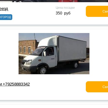
Цена посадки
еезд
Свя
350 руб
ЖГОРОД
и +79258883342
Свя