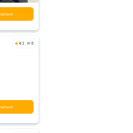
заться
6.1
0
заться