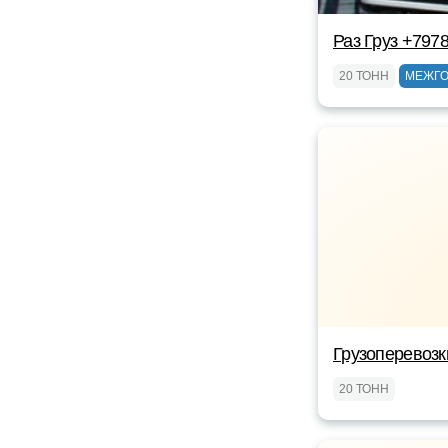
Раз Груз +797
20 ТОНН
МЕЖГ
Грузоперевозк
20 ТОНН