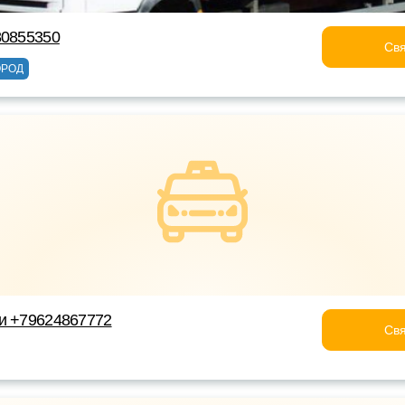
80855350
Свя
ОРОД
и +79624867772
Свя