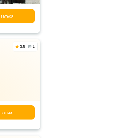
заться
3.9
1
заться