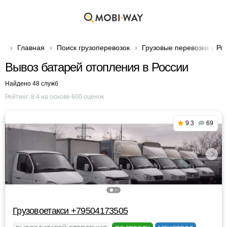
Главная
Поиск грузоперевозок
Грузовые перевозки в Ро
Вывоз батарей отопления в России
Найдено 48 служб
Рейтинг:
8.4
на основе
600
оценок
9.3
69
Грузовоетакси +79504173505