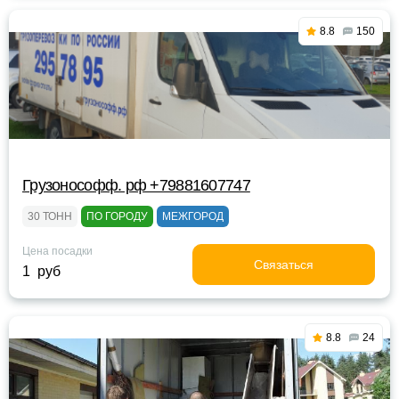
8.8
150
Грузонософф. рф +79881607747
30 ТОНН
ПО ГОРОДУ
МЕЖГОРОД
Цена посадки
Связаться
1 руб
8.8
24