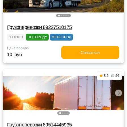
Грузоперевозки 89227510175
30 ТОНН
ПО ГОРОДУ
МЕЖГОРОД
Цена посадки
Связаться
10 руб
8.2
56
Грузоперевозки 89514445935