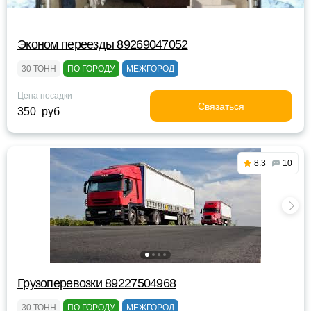
Эконом переезды 89269047052
30 ТОНН
ПО ГОРОДУ
МЕЖГОРОД
Цена посадки
Связаться
350 руб
8.3
10
Грузоперевозки 89227504968
30 ТОНН
ПО ГОРОДУ
МЕЖГОРОД