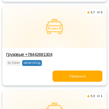
5.7
0
Грузовые +78442691304
30 ТОНН
МЕЖГОРОД
Связаться
5.3
1