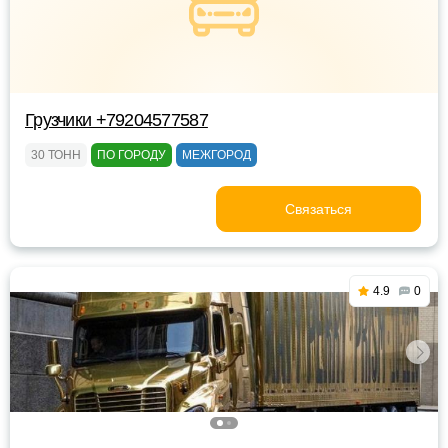
Грузчики +79204577587
30 ТОНН
ПО ГОРОДУ
МЕЖГОРОД
Связаться
4.9
0