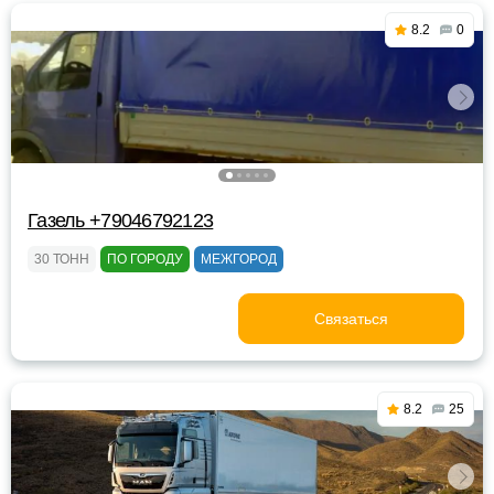
8.2
0
Газель +79046792123
30 ТОНН
ПО ГОРОДУ
МЕЖГОРОД
Связаться
8.2
25