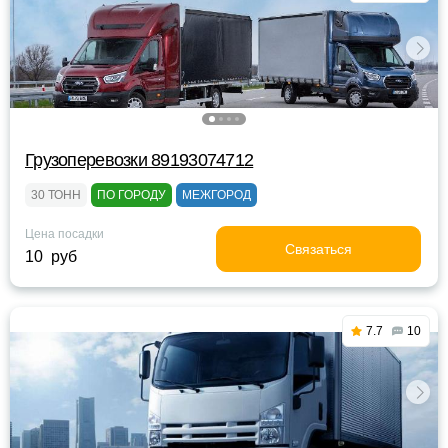
Грузоперевозки 89193074712
30 ТОНН
ПО ГОРОДУ
МЕЖГОРОД
Цена посадки
Связаться
10 руб
7.7
10