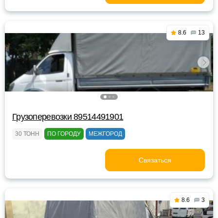
8.6
13
Грузоперевозки 89514491901
30 ТОНН
ПО ГОРОДУ
МЕЖГОРОД
Связаться
8.6
3