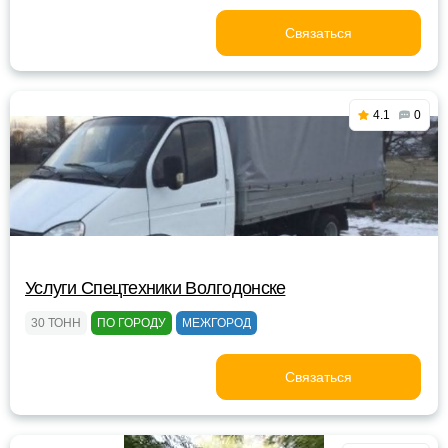
Связаться
4.1
0
Услуги Спецтехники Волгодонске
30 ТОНН
ПО ГОРОДУ
МЕЖГОРОД
Связаться