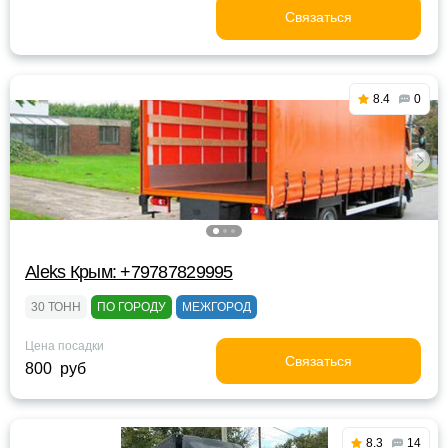
Связаться
8.4
0
Aleks Крым: +79787829995
30 ТОНН
ПО ГОРОДУ
МЕЖГОРОД
Цена посадки
Связаться
800 руб
8.3
14