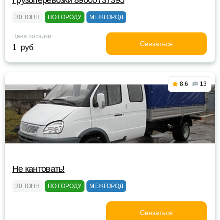
Грузоперевозки 89000737395
30 ТОНН
ПО ГОРОДУ
МЕЖГОРОД
Цена посадки
Связаться
1 руб
8.6
13
Не кантовать!
30 ТОНН
ПО ГОРОДУ
МЕЖГОРОД
Связаться