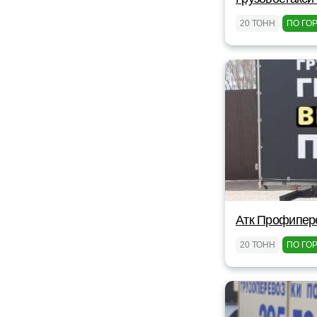
20 ТОНН
ПО ГО
Атк Профипер
20 ТОНН
ПО ГО