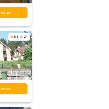
заться
8.8
24
заться