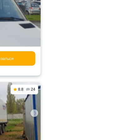
заться
8.8
24