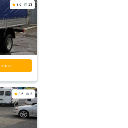
8.6
13
заться
8.6
3