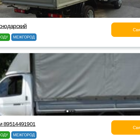
аснодарский
Свя
РОДУ
МЕЖГОРОД
и 89514491901
Свя
РОДУ
МЕЖГОРОД