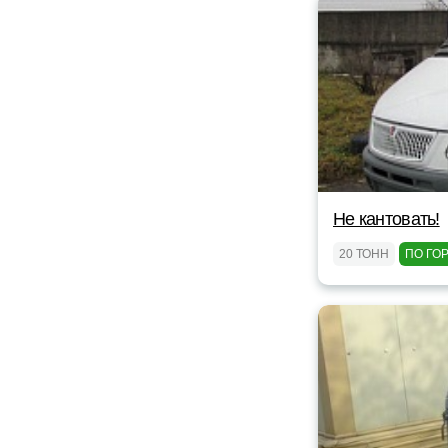
Не кантовать!
20 ТОНН
ПО ГО