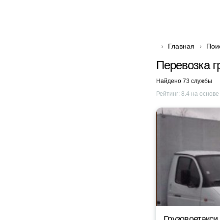
Главная
Пои
Перевозка г
Найдено 73 службы
Рейтинг:
8.4
на основ
Грузовоетакси