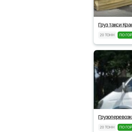
Груз такси Кр
20 ТОНН
ПО ГО
Грузоперевозк
20 ТОНН
ПО ГО