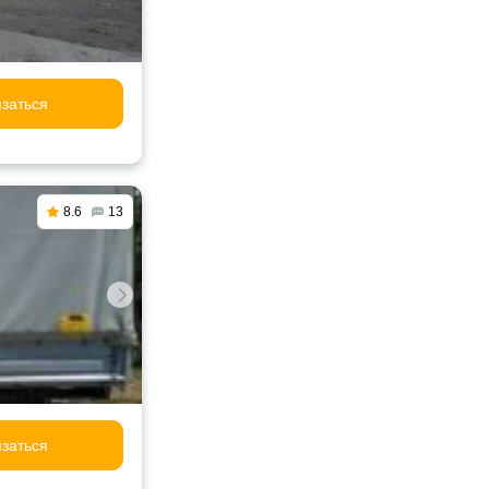
заться
8.6
13
заться