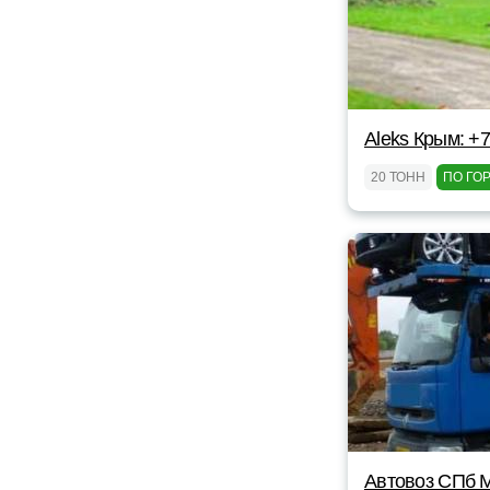
Aleks Крым: +
20 ТОНН
ПО ГО
Автовоз СПб 