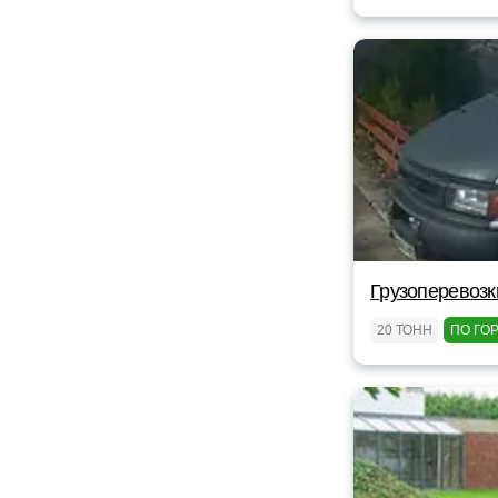
Грузоперевозк
20 ТОНН
ПО ГО