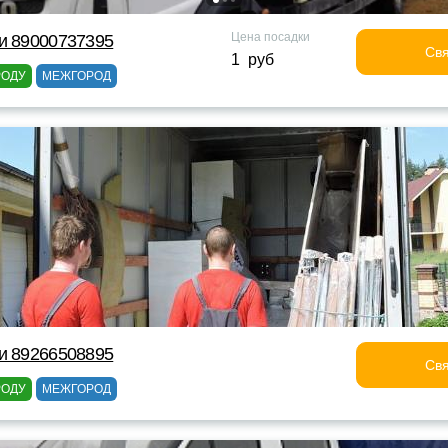
Цена посадки
и 89000737395
Свя
1 руб
РОДУ
МЕЖГОРОД
и 89266508895
Свя
РОДУ
МЕЖГОРОД