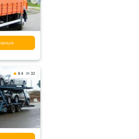
заться
8.4
32