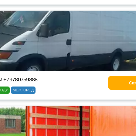
и +79780759888
Свя
РОДУ
МЕЖГОРОД