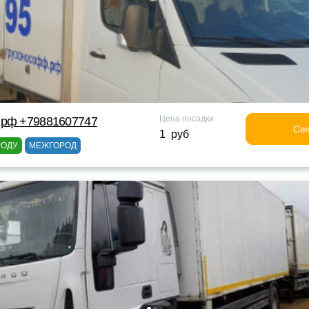
Цена посадки
 рф +79881607747
Свя
1 руб
РОДУ
МЕЖГОРОД