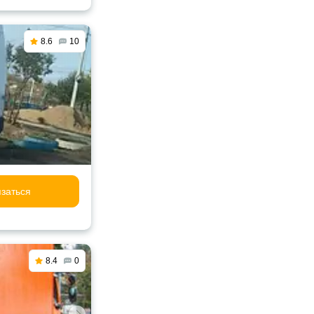
8.6
10
заться
8.4
0