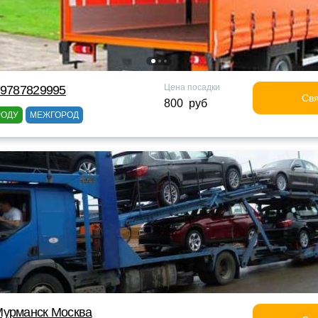
Цена посадки
79787829995
Свя
800 руб
РОДУ
МЕЖГОРОД
Мурманск Москва