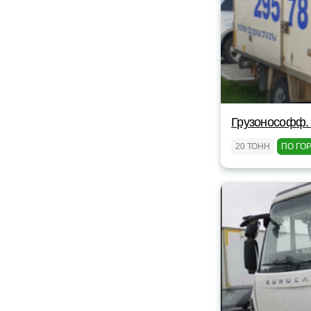
Грузонософф.
20 ТОНН
ПО ГО