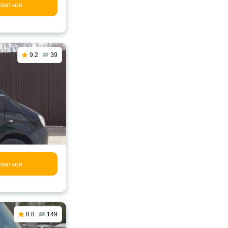
заться
9.2
39
заться
8.8
149