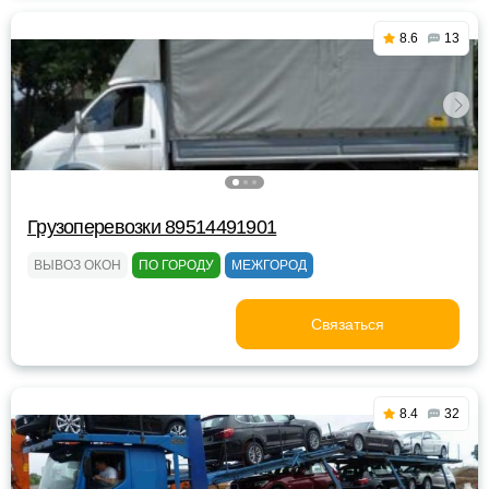
8.6
13
Грузоперевозки 89514491901
ВЫВОЗ ОКОН
ПО ГОРОДУ
МЕЖГОРОД
Связаться
8.4
32