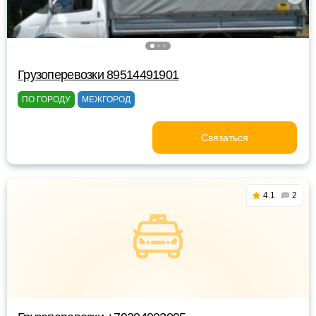
Грузоперевозки 89514491901
ПО ГОРОДУ
МЕЖГОРОД
Связаться
4.1
2