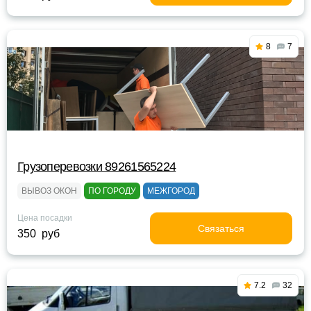
8
7
Грузоперевозки 89261565224
ВЫВОЗ ОКОН
ПО ГОРОДУ
МЕЖГОРОД
Цена посадки
Связаться
350 руб
7.2
32