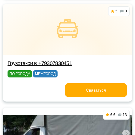
5
0
Грузотакси в +79307830451
ПО ГОРОДУ
МЕЖГОРОД
Связаться
6.6
13