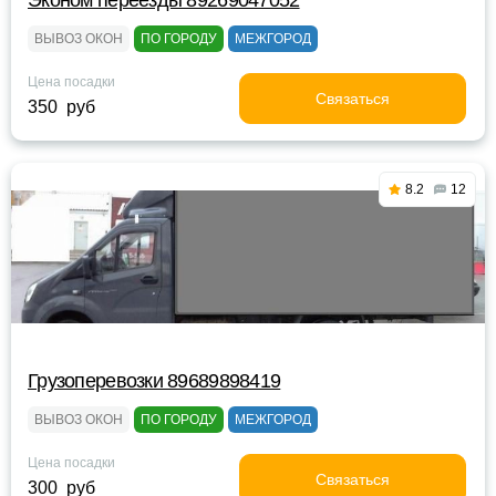
Эконом переезды 89269047052
ВЫВОЗ ОКОН
ПО ГОРОДУ
МЕЖГОРОД
Цена посадки
Связаться
350 руб
8.2
12
Грузоперевозки 89689898419
ВЫВОЗ ОКОН
ПО ГОРОДУ
МЕЖГОРОД
Цена посадки
Связаться
300 руб