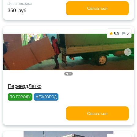
Цена посадки
Связаться
350 руб
6.9
5
ПереездЛегко
ПО ГОРОДУ
МЕЖГОРОД
Связаться