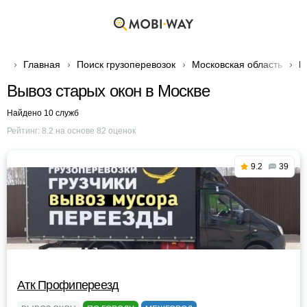
Главная
Поиск грузоперевозок
Московская область
Г
Вывоз старых окон в Москве
Найдено 10 служб
Рейтинг:
8.2
на основе
82
оценок
9.2
39
Атк Профипереезд