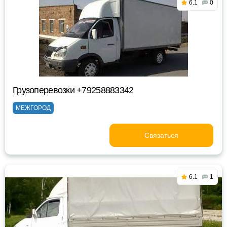
6.1
0
Грузоперевозки +79258883342
МЕЖГОРОД
Связаться
6.1
1