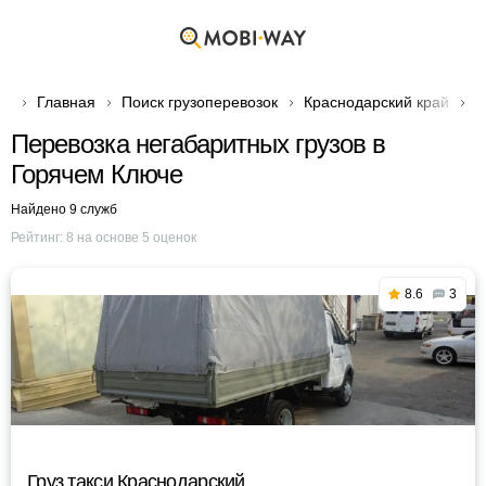
Главная
Поиск грузоперевозок
Краснодарский край
Г
Перевозка негабаритных грузов в
Горячем Ключе
Найдено 9 служб
Рейтинг:
8
на основе
5
оценок
8.6
3
Груз такси Краснодарский