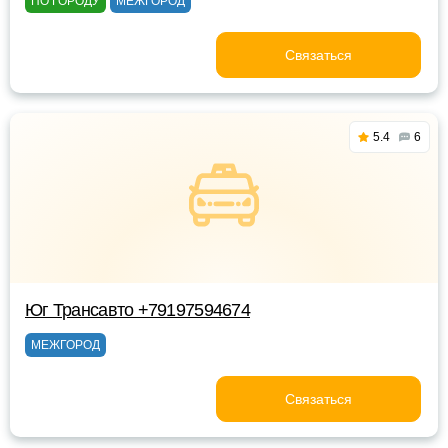
ПО ГОРОДУ
МЕЖГОРОД
Связаться
5.4
6
Юг Трансавто +79197594674
МЕЖГОРОД
Связаться