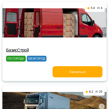
5.4
4
БазисСтрой
ПО ГОРОДУ
МЕЖГОРОД
Связаться
6.2
25