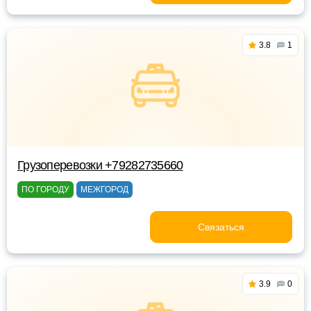
3.8
1
Грузоперевозки +79282735660
ПО ГОРОДУ
МЕЖГОРОД
Связаться
3.9
0