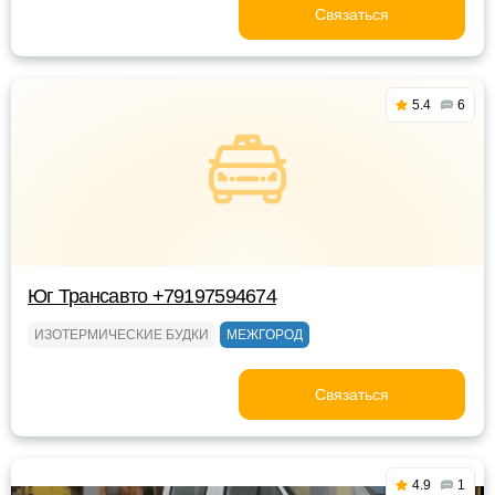
Связаться
5.4
6
Юг Трансавто +79197594674
ИЗОТЕРМИЧЕСКИЕ БУДКИ
МЕЖГОРОД
Связаться
4.9
1