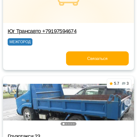
Юг Трансавто +79197594674
МЕЖГОРОД
Связаться
5.7
3
Грузотакси 23