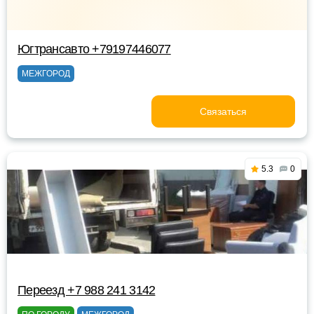
Югтрансавто +79197446077
МЕЖГОРОД
Связаться
5.3
0
Переезд +7 988 241 3142