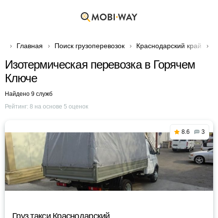
Главная
Поиск грузоперевозок
Краснодарский край
Г
Изотермическая перевозка в Горячем
Ключе
Найдено 9 служб
Рейтинг:
8
на основе
5
оценок
8.6
3
Груз такси Краснодарский