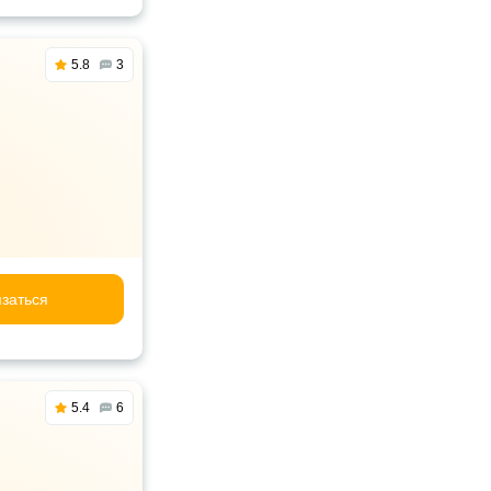
5.8
3
заться
5.4
6