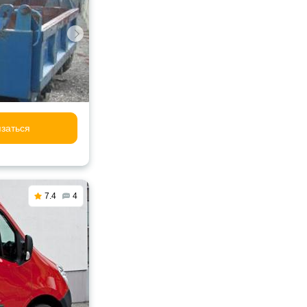
заться
7.4
4