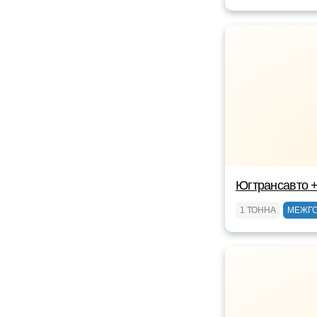
Югтрансавто 
1 ТОННА
МЕЖГ