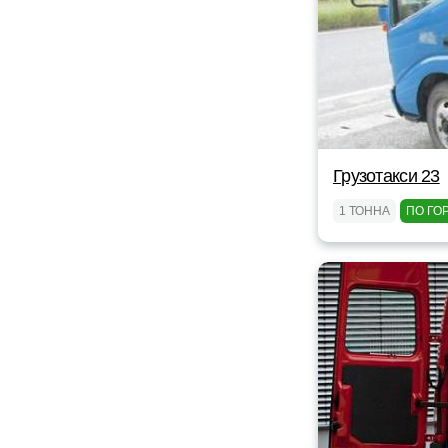
Грузотакси 23
1 ТОННА
ПО ГО