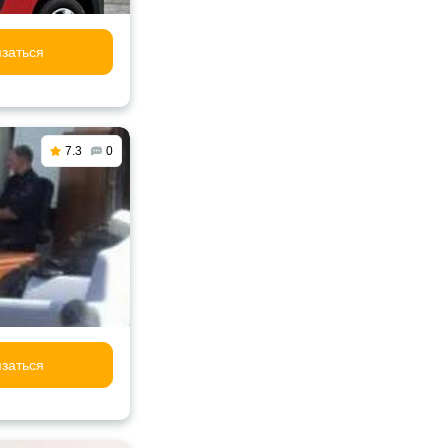
заться
7.3
0
заться