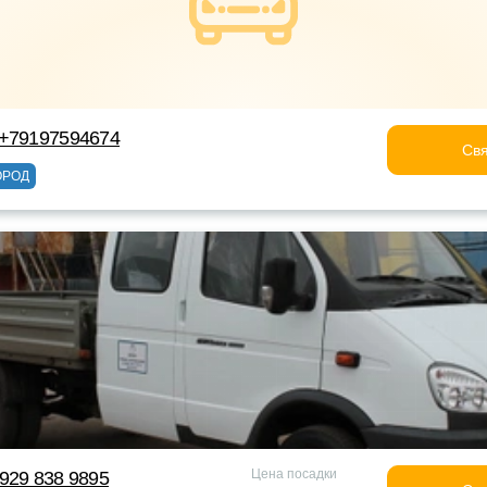
 +79197594674
Свя
ОРОД
Цена посадки
929 838 9895