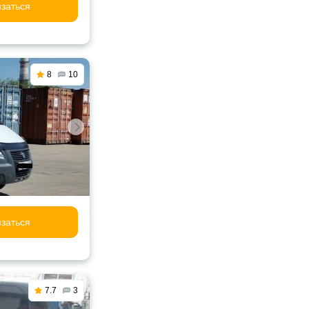
заться
8
10
заться
7.7
3