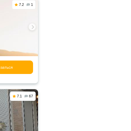
7.2
1
заться
7.1
67