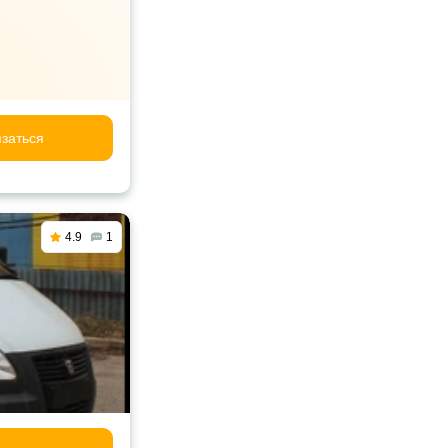
заться
4.9
1