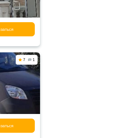
заться
7
1
заться