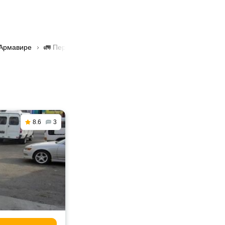
 Армавире
🚛 Перевозка грузов до 1 тонны в Армавире
8.6
3