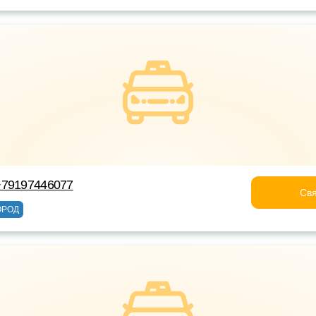
+79197446077
Свя
ОРОД