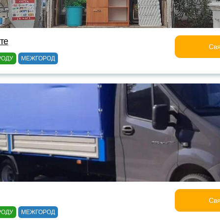
лте
Свя
РОДУ
МЕЖГОРОД
Свя
РОДУ
МЕЖГОРОД