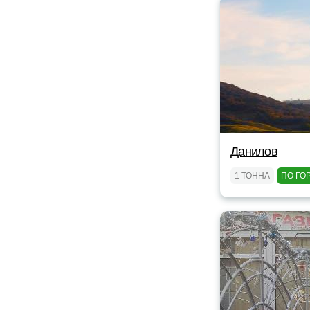
Данилов
1 ТОННА
ПО ГО