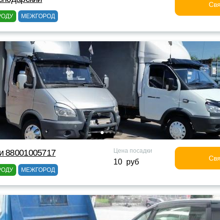
Свя
РОДУ
МЕЖГОРОД
Цена посадки
и 88001005717
Свя
10 руб
РОДУ
МЕЖГОРОД