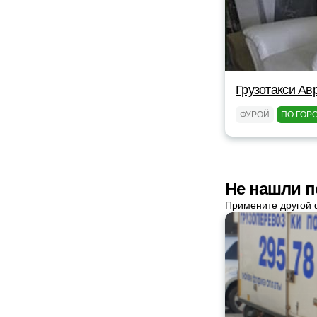
Грузотакси Ав
ФУРОЙ
ПО ГОР
Не нашли п
Примените другой 