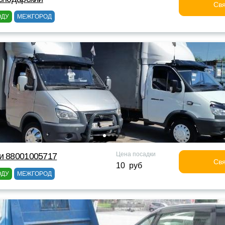
Свя
ОДУ
МЕЖГОРОД
Цена посадки
и 88001005717
Свя
10 руб
ОДУ
МЕЖГОРОД