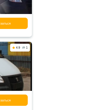
заться
4.9
1
заться