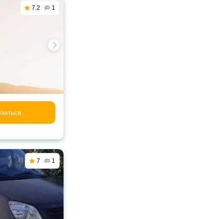
7.2
1
заться
7
1