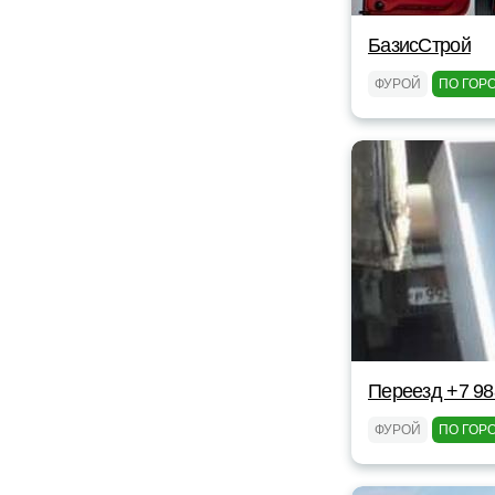
БазисСтрой
ФУРОЙ
ПО ГОР
Переезд +7 98
ФУРОЙ
ПО ГОР