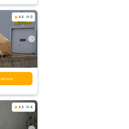
4.4
0
заться
4.3
4