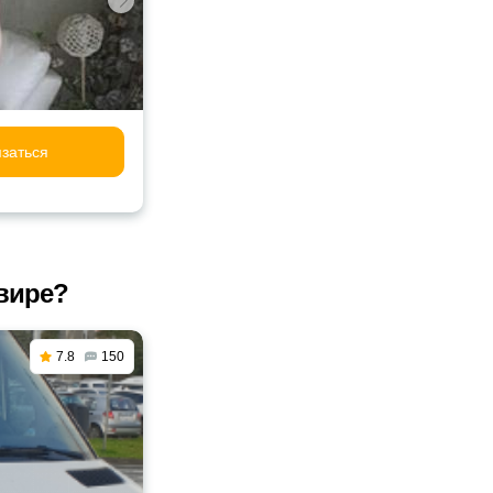
заться
вире?
7.8
150