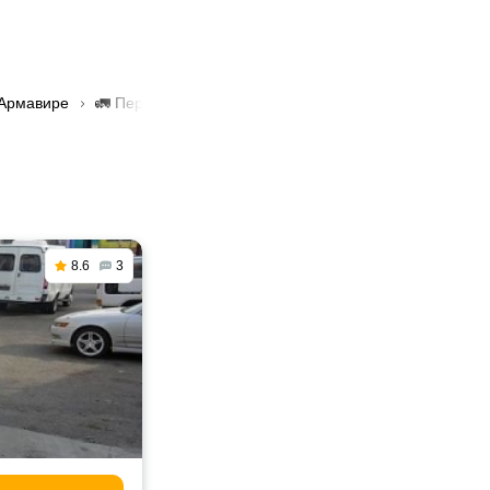
 Армавире
🚛 Перевозка грузов фурой в Армавире
8.6
3