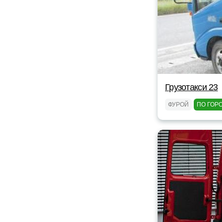
Грузотакси 23
ФУРОЙ
ПО ГОР