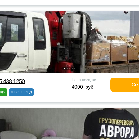
Цена посадки
5 438 1250
Свя
4000 руб
ОДУ
МЕЖГОРОД