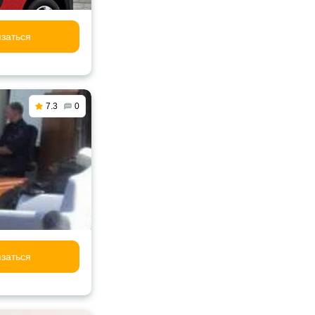
заться
7.3
0
заться