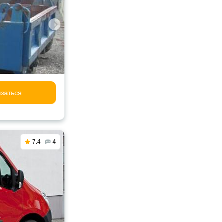
заться
7.4
4