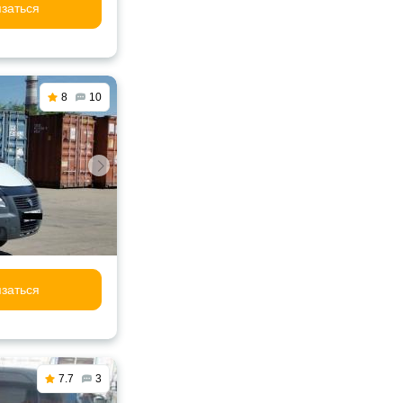
заться
8
10
заться
7.7
3