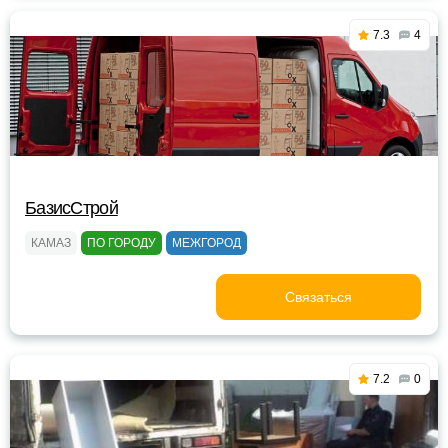
7.3
4
БазисСтрой
КАМАЗ
ПО ГОРОДУ
МЕЖГОРОД
Связаться
7.2
0