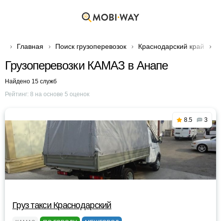
Главная
Поиск грузоперевозок
Краснодарский край
Г
Грузоперевозки КАМАЗ в Анапе
Найдено 15 служб
Рейтинг:
8
на основе
5
оценок
8.5
3
Груз такси Краснодарский