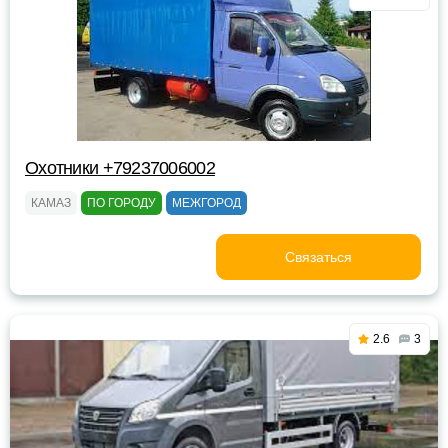
Охотники +79237006002
КАМАЗ
ПО ГОРОДУ
МЕЖГОРОД
Связаться
2.6
3