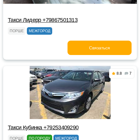
Такси Лидерр +79867501313
ПОРШЕ
МЕЖГОРОД
Связаться
8.8
7
Такси Кубинка +79253409290
ПОРШЕ
ПО ГОРОДУ
МЕЖГОРОД