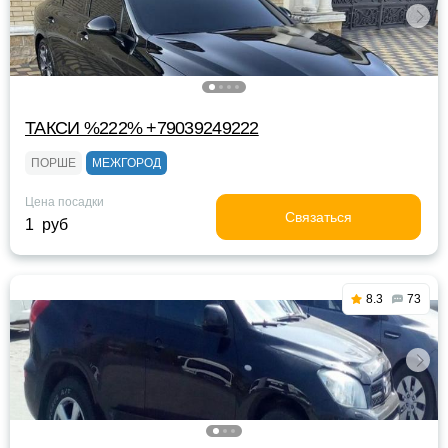
ТАКСИ %222% +79039249222
ПОРШЕ
МЕЖГОРОД
Цена посадки
Связаться
1 руб
8.3
73