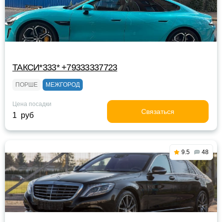
ТАКСИ*333* +79333337723
ПОРШЕ
МЕЖГОРОД
Цена посадки
Связаться
1 руб
9.5
48