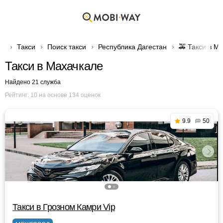
Такси
Поиск такси
Республика Дагестан
🚕 Такси в М
Такси в Махачкале
Найдено 21 служба
Рейтинг:
10
на основе
134
оценок
9.9
50
Такси в Грозном Камри Vip