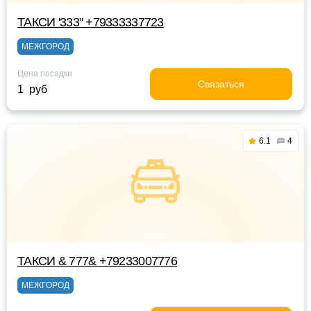
ТАКСИ '333" +79333337723
МЕЖГОРОД
Цена посадки
Связаться
1 руб
6.1
4
ТАКСИ & 777& +79233007776
МЕЖГОРОД