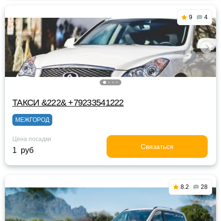
9
4
ТАКСИ &222& +79233541222
МЕЖГОРОД
Цена посадки
Связаться
1 руб
8.2
28