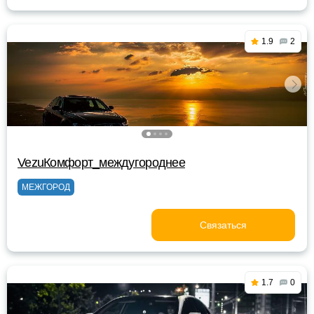
1.9
2
VezuКомфорт_междугороднее
МЕЖГОРОД
Связаться
1.7
0