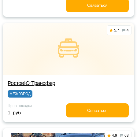
Связаться
5.7
4
РостовЮгТрансфер
МЕЖГОРОД
Цена посадки
Связаться
1 руб
4.9
63