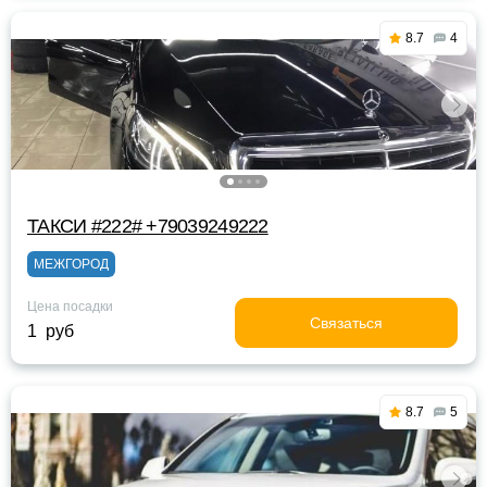
8.7
4
ТАКСИ #222# +79039249222
МЕЖГОРОД
Цена посадки
Связаться
1 руб
8.7
5