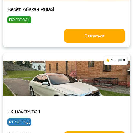
Везёт. Абакан Rutaxi
ПО ГОРОДУ
Связаться
4.5
0
TKTravelSmart
МЕЖГОРОД