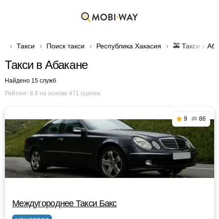
Такси
Поиск такси
Республика Хакасия
🚕 Такси в Аб
Такси в Абакане
Найдено 15 служб
Рейтинг:
8.6
на основе
471
оценок
9
86
Междугороднее Такси Бакс