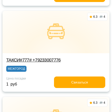
6.3
4
ТАКСИ#777# +79233007776
МЕЖГОРОД
Цена посадки
Связаться
1 руб
6.3
4