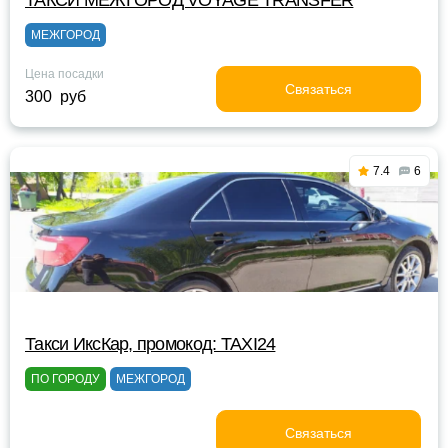
ТАКСИ МЕЖГОРОД VOYAGE TRANSFER
МЕЖГОРОД
Цена посадки
Связаться
300 руб
7.4
6
Такси ИксКар, промокод: TAXI24
ПО ГОРОДУ
МЕЖГОРОД
Связаться