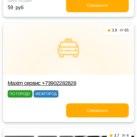
Цена посадки
Связаться
59 руб
3.9
65
Maxim сервис +73902282828
ПО ГОРОДУ
МЕЖГОРОД
Связаться
3.7
4