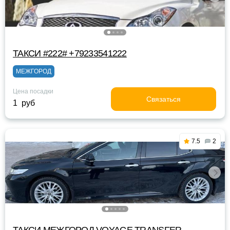
ТАКСИ #222# +79233541222
МЕЖГОРОД
Цена посадки
Связаться
1 руб
7.5
2