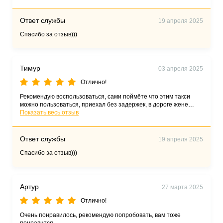
Ответ службы
19 апреля 2025
Спасибо за отзыв)))
Тимур
03 апреля 2025
Отлично!
Рекомендую воспользоваться, сами поймёте что этим такси
можно пользоваться, приехал без задержек, в дороге жене
плохо стало, таксикоз, водитель остановился, простояли где-то
Показать весь отзыв
около 30мин, водитель даже денег не взял.... Спасибо
большое... Буду пользоваться только этим такси.
Ответ службы
19 апреля 2025
Спасибо за отзыв)))
Артур
27 марта 2025
Отлично!
Очень понравилось, рекомендую попробовать, вам тоже