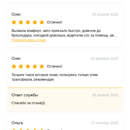
Олег
20 апреля 2026
Отлично!
Вызвала комфорт, авто приехало быстро, довезли до
Краснодара, поездкой довольна, водителю спс за помощь, авто
было хорошее... Рекомендую
Показать весь отзыв
Олег
01 декабря 2025
Отлично!
Лучшее такси которое знаю, пользуюсь только этим
трансферов, рекомендую
Ответ службы
06 апреля 2026
Спасибо за отзыв)))
Ольга
23 октября 2025