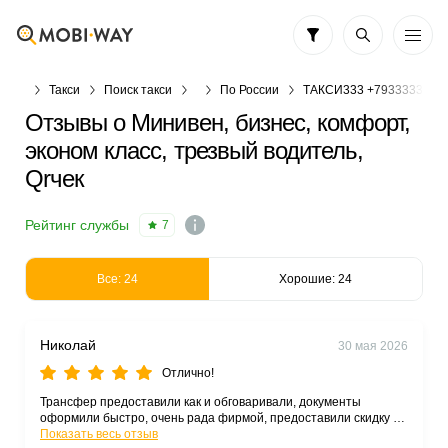
Такси
Поиск такси
По России
ТАКСИ333 +7933333772
Отзывы о Минивен, бизнес, комфорт,
эконом класс, трезвый водитель,
Qrчек
Рейтинг службы
7
Все: 24
Хорошие: 24
Николай
30 мая 2026
Отлично!
Трансфер предоставили как и обговаривали, документы
оформили быстро, очень рада фирмой, предоставили скидку на
первую поездку..
Показать весь отзыв