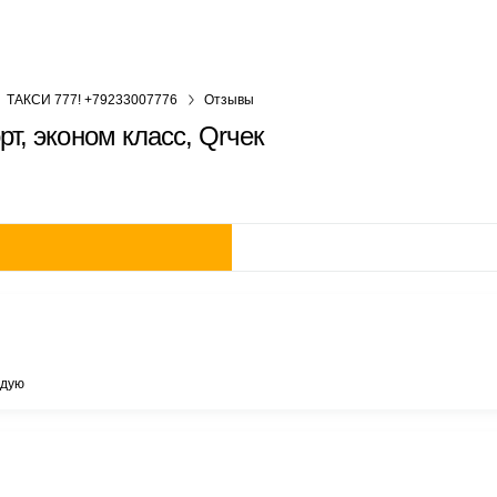
ТАКСИ 777! +79233007776
Отзывы
т, эконом класс, Qrчек
ндую