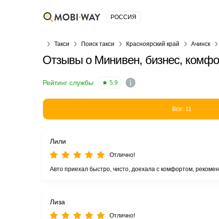
РОССИЯ
Такси
Поиск такси
Красноярский край
Ачинск
Отзывы о Минивен, бизнес, комфор
Рейтинг службы
5.9
Все: 11
Лили
Отлично!
Авто приехал быстро, чисто, доехала с комфортом, рекоме
Лиза
Отлично!