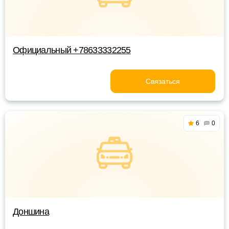
Официальный +78633332255
Связаться
6
0
Доншина