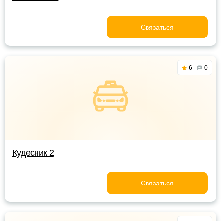
Связаться
6
0
Кудесник 2
Связаться