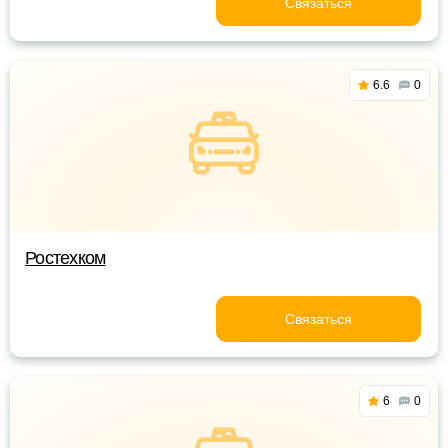
Связаться
6.6
0
Ростехком
Связаться
6
0