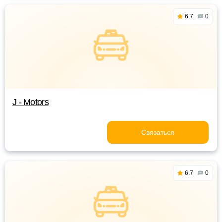
6.7
0
J - Motors
Связаться
6.7
0