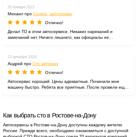
20 января 2021
Михаил про
Солекс, автосервис
Отлично!
Делал ТО в этом автосервисе. Никаких нареканий и
замечаний нет. Ничего лишнего, как официалы не
навязывают. Сделали быстро, я доволен. Побольше бы
таких автосервисов.
23 декабря 2020
Андрей про
Сто автократ
Отлично!
Автосервис хороший. Цены адекватные. Починили мне
машину быстро. Ребята все приятные. После провели еще
и диагностику и посоветовали как следить за машиной.
Спасибо за качественный ремонт!
Как выбрать сто в Ростове-на-Дону
Автосервисы в Ростове-на-Дону доступны каждому жителю
России. Прежде всего, необходимо ознакомиться с доступной
выборкой СТО Ростов-на-Дону среди 70 вариантов компаний.