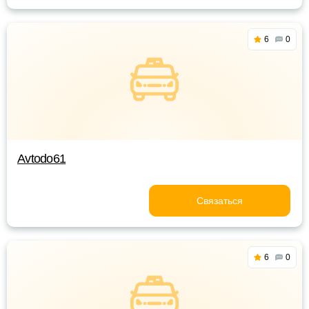
6
0
Avtodo61
Связаться
6
0