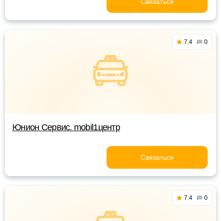
Связаться
7.4
0
Юнион Сервис. mobil1центр
Связаться
7.4
0