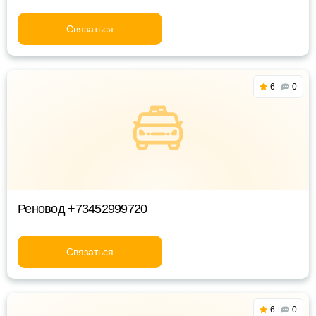
Связаться
6
0
Реновод +73452999720
Связаться
6
0