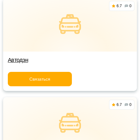
6.7
0
Автодэн
Связаться
6.7
0