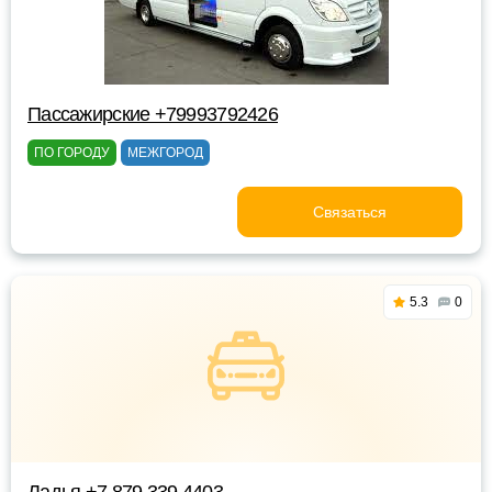
Пассажирские +79993792426
ПО ГОРОДУ
МЕЖГОРОД
Связаться
5.3
0