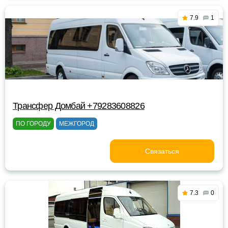
7.9
1
Трансфер Домбай +79283608826
ПО ГОРОДУ
МЕЖГОРОД
Связаться
7.3
0