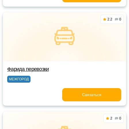
2.2
0
Фарида перевозки
МЕЖГОРОД
Связаться
2
0