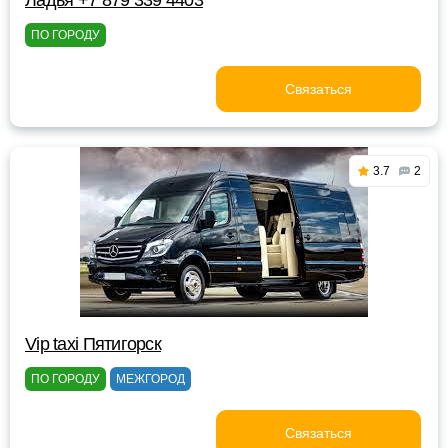
Ладья +7 879 339 4403
ПО ГОРОДУ
Связаться
3.7
2
Vip taxi Пятигорск
ПО ГОРОДУ
МЕЖГОРОД
Связаться