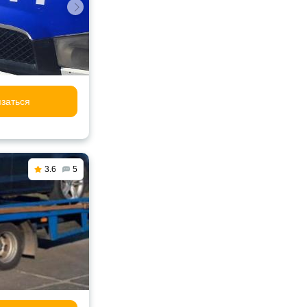
заться
3.6
5