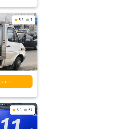
5.8
7
заться
6.3
57