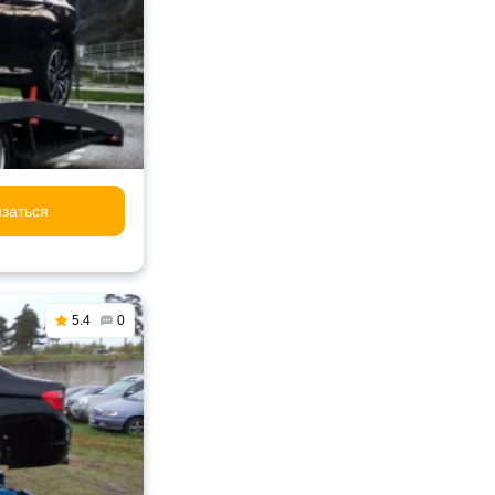
заться
5.4
0