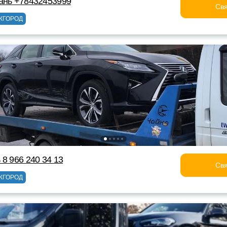
ань +78432453999
Свя
ЖГОРОД
 8 966 240 34 13
Свя
ЖГОРОД