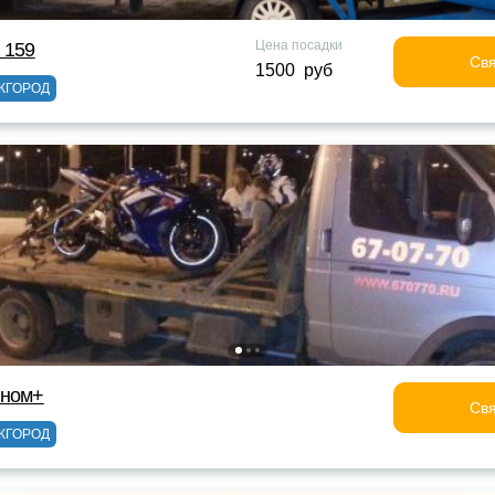
Цена посадки
 159
Свя
1500 руб
ЖГОРОД
оном+
Свя
ЖГОРОД