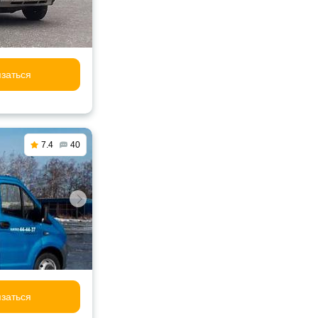
заться
7.4
40
заться