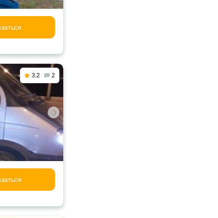
заться
3.2
2
заться