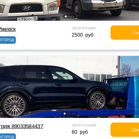
Цена посадки
 Ижевск
Свя
2500 руб
ЖГОРОД
Цена посадки
триж 89033584437
Свя
60 руб
ЖГОРОД