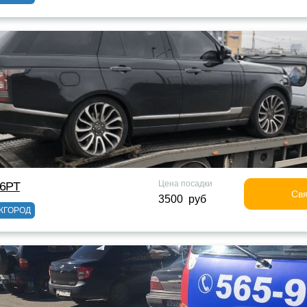
Цена посадки
6РТ
Свя
3500 руб
ЖГОРОД