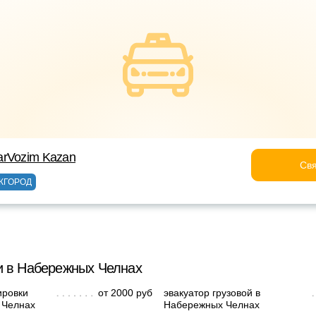
arVozim Kazan
Свя
ЖГОРОД
и в Набережных Челнах
ировки
от 2000 руб
эвакуатор грузовой в
 Челнах
Набережных Челнах