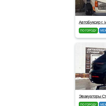
АвтоБуксир г.
ПО ГОРОДУ
МЕ
Эвакуаторы С
ПО ГОРОДУ
МЕ