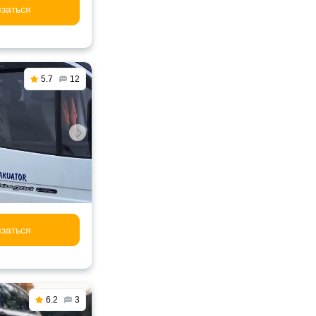
заться
5.7
12
заться
6.2
3