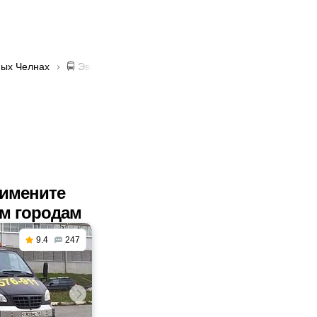
ных Челнах
🚍 Эвакуаторы только по городу в Набережных Челна
римените
им городам
9.4
247