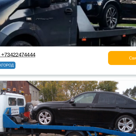
р +73422474444
Свя
ЖГОРОД