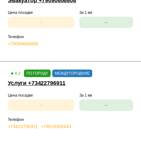
Эвакуатор +79090606808
Цена посадки
За 1 км
--
--
Телефон
+79090606808
6.2
ПО ГОРОДУ
МЕЖДУГОРОДНИЕ
Услуги +73422796911
Цена посадки
За 1 км
--
--
Телефон
+73422796911
+79519309443