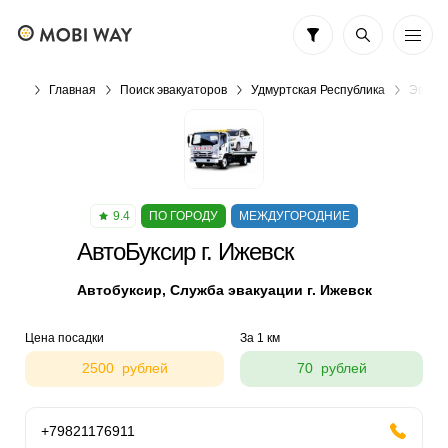
Главная
Поиск эвакуаторов
Удмуртская Республика
Эвакуа
9.4
ПО ГОРОДУ
МЕЖДУГОРОДНИЕ
АвтоБуксир г. Ижевск
Автобуксир, Служба эвакуации г. Ижевск
Цена посадки
За 1 км
2500 рублей
70 рублей
+79821176911